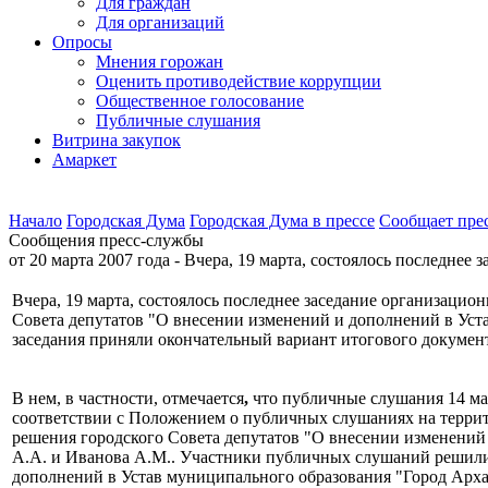
Для граждан
Для организаций
Опросы
Мнения горожан
Оценить противодействие коррупции
Общественное голосование
Публичные слушания
Витрина закупок
Амаркет
Начало
Городская Дума
Городская Дума в прессе
Сообщает пре
Сообщения пресс-службы
от 20 марта 2007 года - Вчера, 19 марта, состоялось последне
Вчера, 19 марта, состоялось последнее заседание организац
Совета депутатов "О внесении изменений и дополнений в Уст
заседания приняли окончательный вариант итогового докумен
В нем, в частности, отмечается
,
что публичные слушания 14 ма
соответствии с Положением о публичных слушаниях на терри
решения городского Совета депутатов "О внесении изменений
А.А. и Иванова А.М.. Участники публичных слушаний решили 
дополнений в Устав муниципального образования "Город Архан