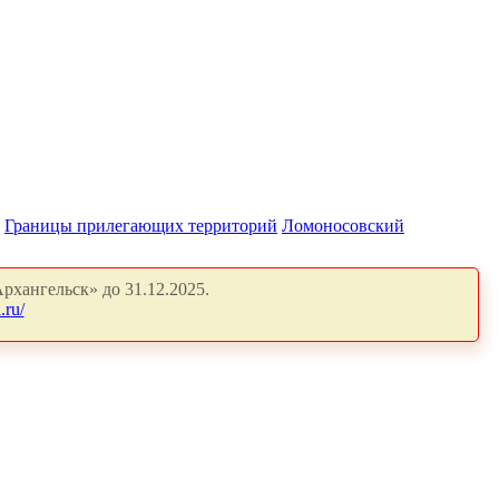
Границы прилегающих территорий
Ломоносовский
рхангельск» до 31.12.2025.
.ru/