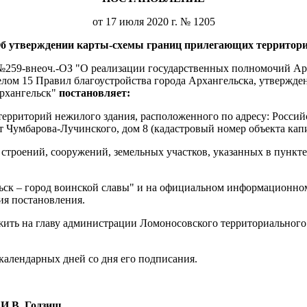
от 17 июля 2020 г. № 1205
б утверждении карты-схемы границ прилегающих территор
а №259-внеоч.-ОЗ "О реализации государственных полномочий Ар
елом 15 Правил благоустройства города Архангельска, утвержд
рхангельск"
постановляет:
ерриторий нежилого здания, расположенного по адресу: Россий
т Чумбарова-Лучинского, дом 8 (кадастровый номер объекта капи
строений, сооружений, земельных участков, указанных в пункте 
льск – город воинской славы" и на официальном информационно
ия постановления.
жить на главу администрации Ломоносовского территориальног
календарных дней со дня его подписания.
И.В. Годзиш