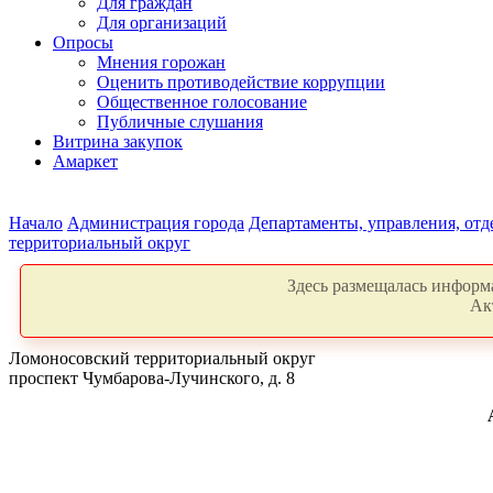
Для граждан
Для организаций
Опросы
Мнения горожан
Оценить противодействие коррупции
Общественное голосование
Публичные слушания
Витрина закупок
Амаркет
Начало
Администрация города
Департаменты, управления, от
территориальный округ
Здесь размещалась информа
Ак
Ломоносовский территориальный округ
проспект Чумбарова-Лучинского, д. 8