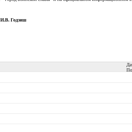
И.В. Годзиш
Да
По