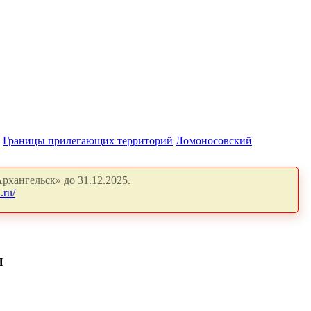
Границы прилегающих территорий
Ломоносовский
рхангельск» до 31.12.2025.
.ru/
Я