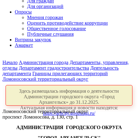
Для граждан
Для организаций
Опросы
Мнения горожан
Оценить противодействие коррупции
Общественное голосование
Публичные слушания
Витрина закупок
Амаркет
Начало
Администрация города
Департаменты, управления,
отделы
Департамент градостроительства
Деятельность
департамента
Границы прилегающих территорий
Ломоносовский территориальный округ
Здесь размещалась информация о деятельности
Администрации городского округа «Город
Архангельск» до 31.12.2025.
Актуальная информация и новости находятся:
Ломоносовский территориальный округ
https://arhcity.gosuslugi.ru/
проспект Ломоносова, д. 130, стр. 1
АДМИНИСТРАЦИЯ
ГОРОДСКОГО ОКРУГА
"ГОРОД
АРХАНГЕЛЬСК"