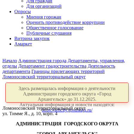
Для граждан
Для организаций
Опросы
Мнения горожан
Оценить противодействие коррупции
Общественное голосование
Публичные слушания
Витрина закупок
Амаркет
Начало
Администрация города
Департаменты, управления,
отделы
Департамент градостроительства
Деятельность
департамента
Границы прилегающих территорий
Ломоносовский территориальный округ
Здесь размещалась информация о деятельности
Администрации городского округа «Город
Архангельск» до 31.12.2025.
Актуальная информация и новости находятся:
Ломоносовский территориальный округ
https://arhcity.gosuslugi.ru/
ул. Тимме Я., д. 10, корп. 4
АДМИНИСТРАЦИЯ
ГОРОДСКОГО ОКРУГА
"ГОРОД
АРХАНГЕЛЬСК"