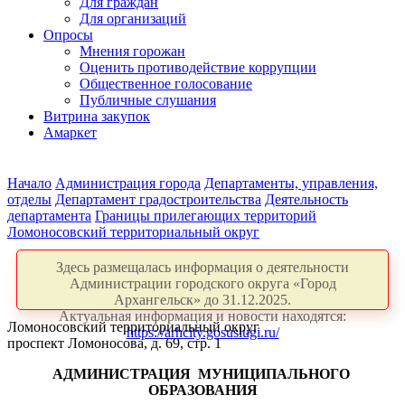
Для граждан
Для организаций
Опросы
Мнения горожан
Оценить противодействие коррупции
Общественное голосование
Публичные слушания
Витрина закупок
Амаркет
Начало
Администрация города
Департаменты, управления,
отделы
Департамент градостроительства
Деятельность
департамента
Границы прилегающих территорий
Ломоносовский территориальный округ
Здесь размещалась информация о деятельности
Администрации городского округа «Город
Архангельск» до 31.12.2025.
Актуальная информация и новости находятся:
Ломоносовский территориальный округ
https://arhcity.gosuslugi.ru/
проспект Ломоносова, д. 69, стр. 1
АДМИНИСТРАЦИЯ
МУНИЦИПАЛЬНОГО
ОБРАЗОВАНИЯ