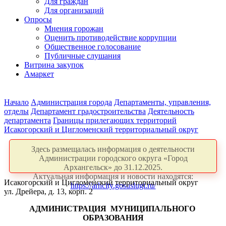
Для граждан
Для организаций
Опросы
Мнения горожан
Оценить противодействие коррупции
Общественное голосование
Публичные слушания
Витрина закупок
Амаркет
Начало
Администрация города
Департаменты, управления,
отделы
Департамент градостроительства
Деятельность
департамента
Границы прилегающих территорий
Исакогорский и Цигломенский территориальный округ
Здесь размещалась информация о деятельности
Администрации городского округа «Город
Архангельск» до 31.12.2025.
Актуальная информация и новости находятся:
Исакогорский и Цигломенский территориальный округ
https://arhcity.gosuslugi.ru/
ул. Дрейера, д. 13, корп. 2
АДМИНИСТРАЦИЯ
МУНИЦИПАЛЬНОГО
ОБРАЗОВАНИЯ