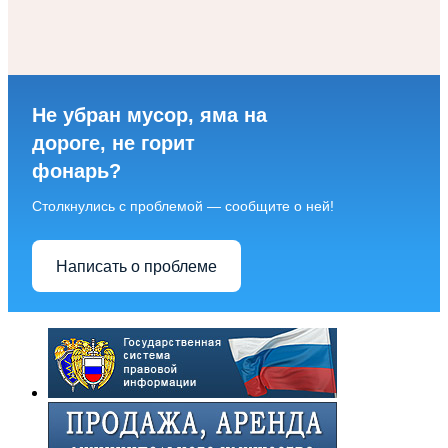
Не убран мусор, яма на
дороге, не горит
фонарь?
Столкнулись с проблемой — сообщите о ней!
Написать о проблеме