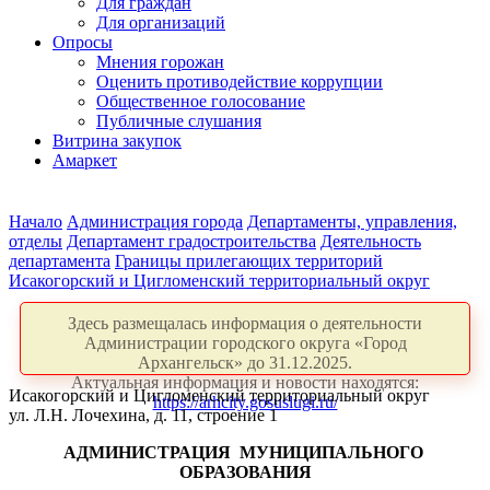
Для граждан
Для организаций
Опросы
Мнения горожан
Оценить противодействие коррупции
Общественное голосование
Публичные слушания
Витрина закупок
Амаркет
Начало
Администрация города
Департаменты, управления,
отделы
Департамент градостроительства
Деятельность
департамента
Границы прилегающих территорий
Исакогорский и Цигломенский территориальный округ
Здесь размещалась информация о деятельности
Администрации городского округа «Город
Архангельск» до 31.12.2025.
Актуальная информация и новости находятся:
Исакогорский и Цигломенский территориальный округ
https://arhcity.gosuslugi.ru/
ул. Л.Н. Лочехина, д. 11, строение 1
АДМИНИСТРАЦИЯ
МУНИЦИПАЛЬНОГО
ОБРАЗОВАНИЯ