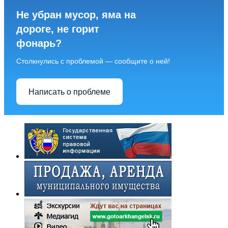
Не убран мусор, яма на
дороге, не горит
фонарь?
Столкнулись с проблемой — сообщите о ней!
Написать о проблеме