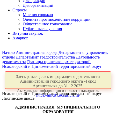
Для граждан
Для организаций
Опросы
Мнения горожан
Оценить противодействие коррупции
Общественное голосование
Публичные слушания
Витрина закупок
Амаркет
Начало
Администрация города
Департаменты, управления,
отделы
Департамент градостроительства
Деятельность
департамента
Границы прилегающих территорий
Исакогорский и Цигломенский территориальный округ
Здесь размещалась информация о деятельности
Администрации городского округа «Город
Архангельск» до 31.12.2025.
Актуальная информация и новости находятся:
Исакогорский и Цигломенский территориальный округ
https://arhcity.gosuslugi.ru/
Лахтинское шоссе
АДМИНИСТРАЦИЯ
МУНИЦИПАЛЬНОГО
ОБРАЗОВАНИЯ