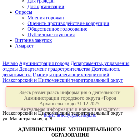
Для граждан
Для организаций
Опросы
Мнения горожан
Оценить противодействие коррупции
Общественное голосование
Публичные слушания
Витрина закупок
Амаркет
Начало
Администрация города
Департаменты, управления,
отделы
Департамент градостроительства
Деятельность
департамента
Границы прилегающих территорий
Исакогорский и Цигломенский территориальный округ
Здесь размещалась информация о деятельности
Администрации городского округа «Город
Архангельск» до 31.12.2025.
Актуальная информация и новости находятся:
Исакогорский и Цигломенский территориальный округ
https://arhcity.gosuslugi.ru/
ул. Магистральная, д. 8
АДМИНИСТРАЦИЯ
МУНИЦИПАЛЬНОГО
ОБРАЗОВАНИЯ