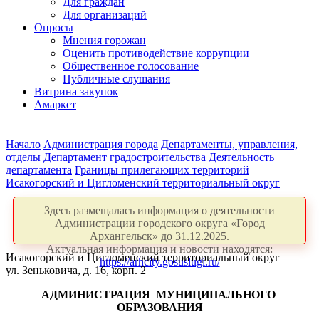
Для граждан
Для организаций
Опросы
Мнения горожан
Оценить противодействие коррупции
Общественное голосование
Публичные слушания
Витрина закупок
Амаркет
Начало
Администрация города
Департаменты, управления,
отделы
Департамент градостроительства
Деятельность
департамента
Границы прилегающих территорий
Исакогорский и Цигломенский территориальный округ
Здесь размещалась информация о деятельности
Администрации городского округа «Город
Архангельск» до 31.12.2025.
Актуальная информация и новости находятся:
Исакогорский и Цигломенский территориальный округ
https://arhcity.gosuslugi.ru/
ул. Зеньковича, д. 16, корп. 2
АДМИНИСТРАЦИЯ
МУНИЦИПАЛЬНОГО
ОБРАЗОВАНИЯ