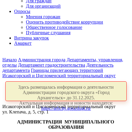
Для граждан
Для организаций
Опросы
Мнения горожан
Оценить противодействие коррупции
Общественное голосование
Публичные слушания
Витрина закупок
Амаркет
Начало
Администрация города
Департаменты, управления,
отделы
Департамент градостроительства
Деятельность
департамента
Границы прилегающих территорий
Исакогорский и Цигломенский территориальный округ
Здесь размещалась информация о деятельности
Администрации городского округа «Город
Архангельск» до 31.12.2025.
Актуальная информация и новости находятся:
Исакогорский и Цигломенский территориальный округ
https://arhcity.gosuslugi.ru/
ул. Клепача, д. 5, стр. 1
АДМИНИСТРАЦИЯ
МУНИЦИПАЛЬНОГО
ОБРАЗОВАНИЯ