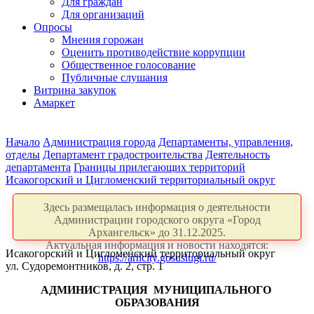
Для граждан
Для организаций
Опросы
Мнения горожан
Оценить противодействие коррупции
Общественное голосование
Публичные слушания
Витрина закупок
Амаркет
Начало
Администрация города
Департаменты, управления,
отделы
Департамент градостроительства
Деятельность
департамента
Границы прилегающих территорий
Исакогорский и Цигломенский территориальный округ
Здесь размещалась информация о деятельности
Администрации городского округа «Город
Архангельск» до 31.12.2025.
Актуальная информация и новости находятся:
Исакогорский и Цигломенский территориальный округ
https://arhcity.gosuslugi.ru/
ул. Судоремонтников, д. 2, стр. 1
АДМИНИСТРАЦИЯ
МУНИЦИПАЛЬНОГО
ОБРАЗОВАНИЯ