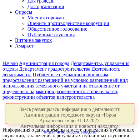
Для граждан
Для организаций
Опросы
Мнения горожан
Оценить противодействие коррупции
Общественное голосование
Публичные слушания
Витрина закупок
Амаркет
Начало
Администрация города
Департаменты, управления,
отделы
Департамент градостроительства
Деятельность
департамента
Публичные слушания по вопросам
предоставления разрешений на условно разрешенный вид
использования земельного участка и на отклонение от
предельных параметров разрешенного строительства,
реконструкции объектов капстроительства
Здесь размещалась информация о деятельности
Администрации городского округа «Город
Архангельск» до 31.12.2025.
Актуальная информация и новости находятся:
Информация о дате, времени и месте проведения публичных
https://arhcity.gosuslugi.ru/
слушаний, заключения о результатах публичных слушаний