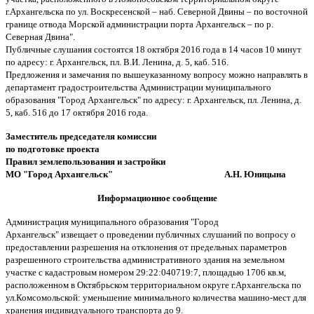
г.Архангельска по ул. Воскресенской – наб. Северной Двины – по восточной
границе отвода Морской администрации порта Архангельск – по р.
Северная Двина".
Публичные слушания состоятся 18 октября 2016 года в 14 часов 10 минут
по адресу: г. Архангельск, пл. В.И. Ленина, д. 5, каб. 516.
Предложения и замечания по вышеуказанному вопросу можно направлять в
департамент градостроительства Администрации муниципального
образования "Город Архангельск" по адресу: г. Архангельск, пл. Ленина, д.
5, каб. 516 до 17 октября 2016 года.
Заместитель председателя комиссии
по подготовке проекта
Правил землепользования и застройки
МО "Город Архангельск" А.Н. Юницына
Информационное сообщение
Администрация муниципального образования "Город
Архангельск" извещает о проведении публичных слушаний по вопросу о
предоставлении разрешения на отклонения от предельных параметров
разрешенного строительства административного здания на земельном
участке с кадастровым номером 29:22:040719:7, площадью 1706 кв.м,
расположенном в Октябрьском территориальном округе г.Архангельска по
ул.Комсомольской:
уменьшение минимального количества машино-мест для
хранения индивидуального транспорта до 9.