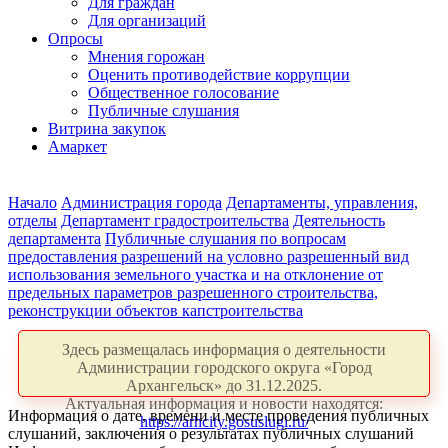
Для граждан
Для организаций
Опросы
Мнения горожан
Оценить противодействие коррупции
Общественное голосование
Публичные слушания
Витрина закупок
Амаркет
Начало
Администрация города
Департаменты, управления,
отделы
Департамент градостроительства
Деятельность
департамента
Публичные слушания по вопросам
предоставления разрешений на условно разрешенный вид
использования земельного участка и на отклонение от
предельных параметров разрешенного строительства,
реконструкции объектов капстроительства
Здесь размещалась информация о деятельности
Администрации городского округа «Город
Архангельск» до 31.12.2025.
Актуальная информация и новости находятся:
Информация о дате, времени и месте проведения публичных
https://arhcity.gosuslugi.ru/
слушаний, заключения о результатах публичных слушаний