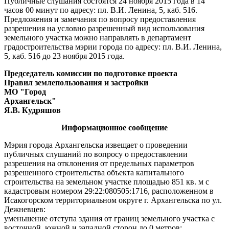
Публичные слушания состоятся 24 ноября 2015 года в 14
часов 00 минут по адресу: пл. В.И. Ленина, 5, каб. 516.
Предложения и замечания по вопросу предоставления
разрешения на условно разрешенный вид использования
земельного участка можно направлять в департамент
градостроительства мэрии города по адресу: пл. В.И. Ленина,
5, каб. 516 до 23 ноября 2015 года.
Председатель комиссии по подготовке проекта
Правил землепользования и застройки
МО "Город
Архангельск"
Я.В. Кудряшов
Информационное сообщение
Мэрия города Архангельска извещает о проведении
публичных слушаний по вопросу о предоставлении
разрешения на отклонения от предельных параметров
разрешенного строительства объекта капитального
строительства на земельном участке площадью 851 кв. м с
кадастровым номером 29:22:080505:1716, расположенном в
Исакогорском территориальном округе г. Архангельска по ул.
Дежневцев:
уменьшение отступа здания от границ земельного участка с
восточной, южной и западной сторон до 0 метров;