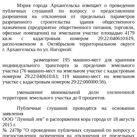
Мэрия города Архангельска извещает о проведении
публичных слушаний по вопросу о предоставлении
разрешения на отклонения от предельных параметров
разрешенного строительства здания общественного
назначения (предприятие общественного питания, торговли,
офисные помещения) на земельном участке площадью 4179
кв.м с кадастровым номером 29:22:040610:619,
расположенном в Октябрьском территориальном округе
г. Архангельска по ул. Нагорной:
размещение
195
машино-мест для хранения
индивидуального
транспорта за пределами земельного
участка (76 машино-мест на земельном участке с кадастровым
номером 29:22:040610:63; 119 машино-мест на земельном
участке с кадастровым номером 29:22:000000:56).
уменьшение минимальной
доли озелененной
территории земельного участка д
о 0 процентов.
Публичные слушания проводятся на основании
заявления
ООО "Лунный лев" и распоряжения мэра города от 18 августа
2015 г.
№ 2478р "О проведении публичных слушаний по вопросу о
предоставлении разрешения на отклонения от предельных