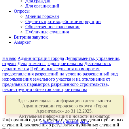
Для граждан
Для организаций
Опросы
Мнения горожан
Оценить противодействие коррупции
Общественное голосование
Публичные слушания
Витрина закупок
Амаркет
Начало
Администрация города
Департаменты, управления,
отделы
Департамент градостроительства
Деятельность
департамента
Публичные слушания по вопросам
предоставления разрешений на условно разрешенный вид
использования земельного участка и на отклонение от
предельных параметров разрешенного строительства,
реконструкции объектов капстроительства
Здесь размещалась информация о деятельности
Администрации городского округа «Город
Архангельск» до 31.12.2025.
Актуальная информация и новости находятся:
Информация о дате, времени и месте проведения публичных
https://arhcity.gosuslugi.ru/
слушаний, заключения о результатах публичных слушаний