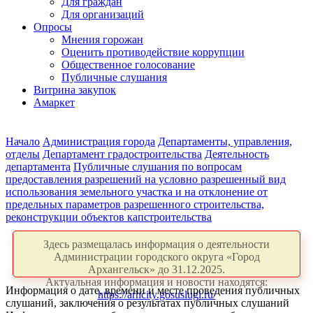
Для граждан
Для организаций
Опросы
Мнения горожан
Оценить противодействие коррупции
Общественное голосование
Публичные слушания
Витрина закупок
Амаркет
Начало
Администрация города
Департаменты, управления,
отделы
Департамент градостроительства
Деятельность
департамента
Публичные слушания по вопросам
предоставления разрешений на условно разрешенный вид
использования земельного участка и на отклонение от
предельных параметров разрешенного строительства,
реконструкции объектов капстроительства
Здесь размещалась информация о деятельности
Администрации городского округа «Город
Архангельск» до 31.12.2025.
Актуальная информация и новости находятся:
Информация о дате, времени и месте проведения публичных
https://arhcity.gosuslugi.ru/
слушаний, заключения о результатах публичных слушаний