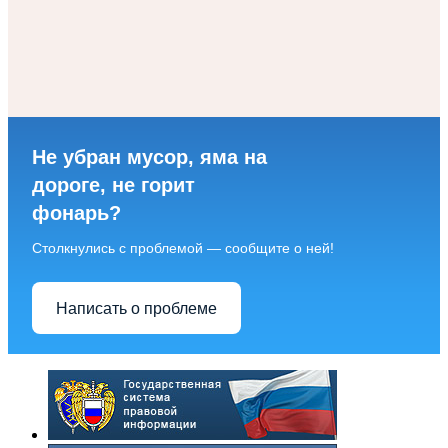
Не убран мусор, яма на
дороге, не горит
фонарь?
Столкнулись с проблемой — сообщите о ней!
Написать о проблеме