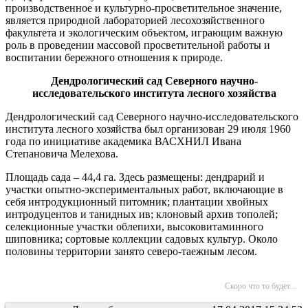
производственное и культурно-просветительное значение,
является природной лабораторией лесохозяйственного
факультета и экологическим объектом, играющим важную
роль в проведении массовой просветительной работы и
воспитании бережного отношения к природе.
Дендрологический сад Северного научно-
исследовательского института лесного хозяйства
Дендрологический сад Северного научно-исследовательского
института лесного хозяйства был организован 29 июля 1960
года по инициативе академика ВАСХНИЛ Ивана
Степановича Мелехова.
Площадь сада – 44,4 га. Здесь размещены: дендрарий и
участки опытно-экспериментальных работ, включающие в
себя интродукционный питомник; плантации хвойных
интродуцентов и танидных ив; клоновый архив тополей;
селекционные участки облепихи, высоковитаминного
шиповника; сортовые коллекции садовых культур. Около
половины территории занято северо-таежным лесом.
Скоро что то будет...