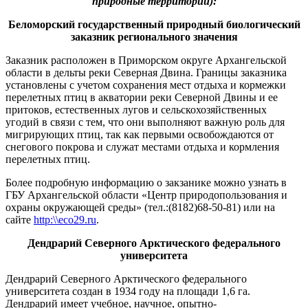
природные территории):
Беломорский государственный природный биологический
заказник регионального значения
Заказник расположен в Приморском округе Архангельской
области в дельты реки Северная Двина. Границы заказника
установлены с учетом сохранения мест отдыха и кормежки
перелетных птиц в акватории реки Северной Двины и ее
притоков, естественных лугов и сельскохозяйственных
угодий в связи с тем, что они выполняют важную роль для
мигрирующих птиц, так как первыми освобождаются от
снегового покрова и служат местами отдыха и кормления
перелетных птиц.
Более подробную информацию о закзанике можно узнать в
ГБУ Архангельской области «Центр природопользования и
охраны окружающей среды» (тел.:(8182)68-50-81) или на
сайте
http:\\eco29.ru
.
Дендрарий Северного Арктического федерального
университета
Дендрарий Северного Арктического федерального
университета создан в 1934 году на площади 1,6 га.
Дендрарий имеет учебное, научное, опытно-