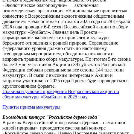
«Экологическое благополучие» — автономная
некоммерческая организация «Национальные приоритеты»
совместно с Всероссийским экологическим общественным
движением «Экосистема» с 25 марта 2025 года по 28 февраля
2026 года проводит 6-й сезон Всероссийской акции по сбору
макулатуры «БумБатл». Главная цель Проекта —
формирование экологических привычек и культуры
бережного отношения к родной природе. Соревнование
федерального уровня должно стать по-настоящему
всенародным мероприятием, объединить поколения и
возродить традицию сбора макулатуры. По итогам 5-го сезона
более 3 млн участников Акции из 89 субъектов Российской
Федерации собрали рекордные за все сезоны 144 тыс. тонн
макулатуры. В связи с высоким интересом к Акции и
запросом участников с 2025 года Проект будет проводиться в
круглогодичном формате.
Правила и условия проведения Всероссийской акции по
сбору макулатуры «БумБатл» в 2025 году
Пункты приема макулатуры
Ежегодный конкурс "Российское дерево года"
В рамках Всероссийской программы «Деревья – памятники
живой природы» проводится ежегодный конкурс
«Российское дерево года». Целью Программы является поиск