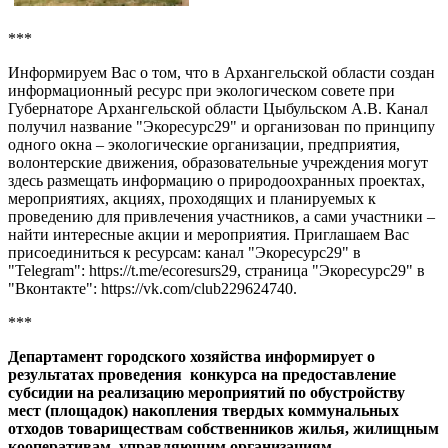
***
Информируем Вас о том, что в Архангельской области создан
информационный ресурс при экологическом совете при
Губернаторе Архангельской области
Цыбульском А.В.
Канал
получил название "Экоресурс29" и организован по принципу
одного окна – экологические организации, предприятия,
волонтерские движения, образовательные учреждения могут
здесь размещать информацию о природоохранных проектах,
мероприятиях, акциях, проходящих и планируемых к
проведению для привлечения участников, а сами участники –
найти интересные акции и мероприятия. Приглашаем Вас
присоединиться к ресурсам: канал "Экоресурс29" в
"
Telegram
":
https
://
t
.
me
/
ecoresurs
29, страница "Экоресурс29" в
"Вконтакте":
https
://
vk
.
com
/
club
229624740.
***
Департамент городского хозяйства информирует о
результатах проведения конкурса на предоставление
субсидии на реализацию мероприятий по обустройству
мест (площадок) накопления твердых коммунальных
отходов товариществам собственников жилья, жилищным
кооперативам, управляющим организациям,