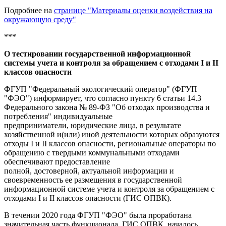
Подробнее на
странице "Материалы оценки воздействия на
окружающую среду"
***
О тестировании государственной информационной
системы учета и контроля за обращением с отходами I и II
классов опасности
ФГУП "Федеральный экологический оператор" (ФГУП
"ФЭО") информирует, что согласно пункту 6 статьи 14.3
Федерального закона № 89-ФЗ "Об отходах производства и
потребления" индивидуальные
предприниматели, юридические лица, в результате
хозяйственной и(или) иной деятельности которых образуются
отходы I и II классов опасности, региональные операторы по
обращению с твердыми коммунальными отходами
обеспечивают предоставление
полной, достоверной, актуальной информации и
своевременность ее размещения в государственной
информационной системе учета и контроля за обращением с
отходами I и II классов опасности (ГИС ОПВК).
В течении 2020 года ФГУП "ФЭО" была проработана
значительная часть функционала ГИС ОПВК, началось