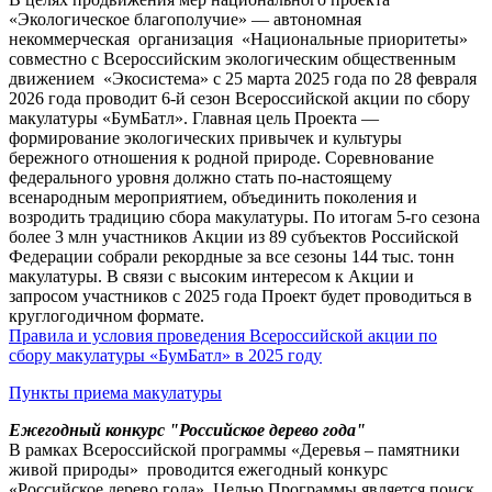
«Экологическое благополучие» — автономная
некоммерческая организация «Национальные приоритеты»
совместно с Всероссийским экологическим общественным
движением «Экосистема» с 25 марта 2025 года по 28 февраля
2026 года проводит 6-й сезон Всероссийской акции по сбору
макулатуры «БумБатл». Главная цель Проекта —
формирование экологических привычек и культуры
бережного отношения к родной природе. Соревнование
федерального уровня должно стать по-настоящему
всенародным мероприятием, объединить поколения и
возродить традицию сбора макулатуры. По итогам 5-го сезона
более 3 млн участников Акции из 89 субъектов Российской
Федерации собрали рекордные за все сезоны 144 тыс. тонн
макулатуры. В связи с высоким интересом к Акции и
запросом участников с 2025 года Проект будет проводиться в
круглогодичном формате.
Правила и условия проведения Всероссийской акции по
сбору макулатуры «БумБатл» в 2025 году
Пункты приема макулатуры
Ежегодный конкурс "Российское дерево года"
В рамках Всероссийской программы «Деревья – памятники
живой природы» проводится ежегодный конкурс
«Российское дерево года». Целью Программы является поиск