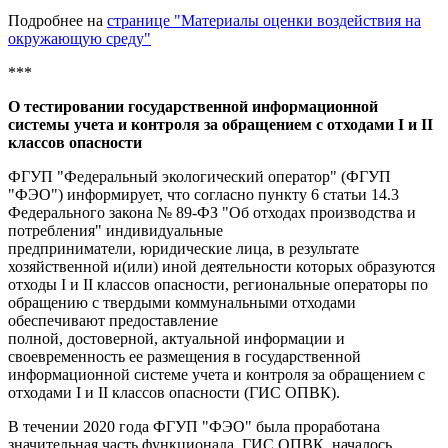
Подробнее на
странице "Материалы оценки воздействия на
окружающую среду"
***
О тестировании государственной информационной
системы учета и контроля за обращением с отходами I и II
классов опасности
ФГУП "Федеральный экологический оператор" (ФГУП
"ФЭО") информирует, что согласно пункту 6 статьи 14.3
Федерального закона № 89-ФЗ "Об отходах производства и
потребления" индивидуальные
предприниматели, юридические лица, в результате
хозяйственной и(или) иной деятельности которых образуются
отходы I и II классов опасности, региональные операторы по
обращению с твердыми коммунальными отходами
обеспечивают предоставление
полной, достоверной, актуальной информации и
своевременность ее размещения в государственной
информационной системе учета и контроля за обращением с
отходами I и II классов опасности (ГИС ОПВК).
В течении 2020 года ФГУП "ФЭО" была проработана
значительная часть функционала ГИС ОПВК, началось