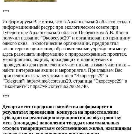
***
Информируем Вас о том, что в Архангельской области создан
информационный ресурс при экологическом совете при
Губернаторе Архангельской области
Цыбульском А.В.
Канал
получил название "Экоресурс29" и организован по принципу
одного окна – экологические организации, предприятия,
волонтерские движения, образовательные учреждения могут
здесь размещать информацию о природоохранных проектах,
мероприятиях, акциях, проходящих и планируемых к
проведению для привлечения участников, а сами участники –
найти интересные акции и мероприятия. Приглашаем Вас
присоединиться к ресурсам: канал "Экоресурс29" в
"
Telegram
":
https
://
t
.
me
/
ecoresurs
29, страница "Экоресурс29" в
"Вконтакте":
https
://
vk
.
com
/
club
229624740.
***
Департамент городского хозяйства информирует о
результатах проведения конкурса на предоставление
субсидии на реализацию мероприятий по обустройству
мест (площадок) накопления твердых коммунальных
отходов товариществам собственников жилья, жилищным
кооперативам, управляющим организациям,