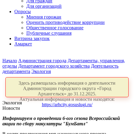
Для граждан
Для организаций
Опросы
Мнения горожан
Оценить противодействие коррупции
Общественное голосование
Публичные слушания
Витрина закупок
Амаркет
Начало
Администрация города
Департаменты, управления,
отделы
Департамент городского хозяйства
Деятельность
департамента
Экология
Здесь размещалась информация о деятельности
Администрации городского округа «Город
Архангельск» до 31.12.2025.
Актуальная информация и новости находятся:
Экология
https://arhcity.gosuslugi.ru/
Новости
Информируем о проведении 6-ого сезона Всероссийской
акции по сбору макулатуры "БумБатл"
В целях продвижения мер национального проекта