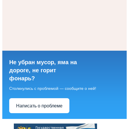
Не убран мусор, яма на
дороге, не горит
фонарь?
Столкнулись с проблемой — сообщите о ней!
Написать о проблеме