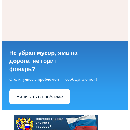
Не убран мусор, яма на
дороге, не горит
фонарь?
Столкнулись с проблемой — сообщите о ней!
Написать о проблеме