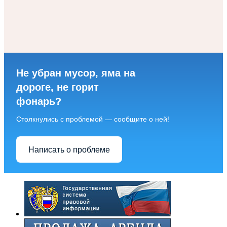
Не убран мусор, яма на
дороге, не горит
фонарь?
Столкнулись с проблемой — сообщите о ней!
Написать о проблеме