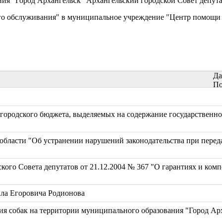
ания "Город Архангельск" Архангельский городской Совет депут
го обслуживания" в муниципальное учреждение "Центр помощи
Да
По
в городского бюджета, выделяемых на содержание государствен
 области "Об устранении нарушений законодательства при перед
ского Совета депутатов от 21.12.2004 № 367 "О гарантиях и ко
ила Егоровича Родионова
я собак на территории муниципального образования "Город Арх