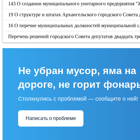
143 О создании муниципального унитарного предприятия 
19 О структуре и штатах Архангельского городского Совета 
16 О перечне муниципальных должностей муниципальной сл
Перечень решений городского Совета депутатов двадцать тр
Не убран мусор, яма на
дороге, не горит фонар
Столкнулись с проблемой — сообщите о ней!
Написать о проблеме