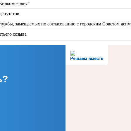
"Жилкомсервис"
депутатов
ужбы, замещаемых по согласованию с городским Советом депу
етьего созыва
Решаем вместе
ь?