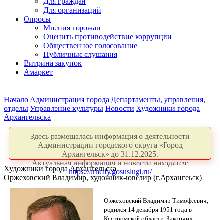
Для граждан
Для организаций
Опросы
Мнения горожан
Оценить противодействие коррупции
Общественное голосование
Публичные слушания
Витрина закупок
Амаркет
Начало
Администрация города
Департаменты, управления,
отделы
Управление культуры
Новости
Художники города
Архангельска
Здесь размещалась информация о деятельности
Администрации городского округа «Город
Архангельск» до 31.12.2025.
Актуальная информация и новости находятся:
Художники города Архангельска
https://arhcity.gosuslugi.ru/
Оржеховский Владимир, художник-ювелир (г.Архангеьск)
Оржеховский Владимир Тимофеевич,
родился 14 декабря 1951 года в
Костромской области. Закончил