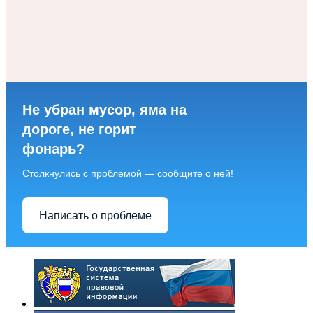
Не убран мусор, яма на
дороге, не горит
фонарь?
Столкнулись с проблемой — сообщите о ней!
Написать о проблеме