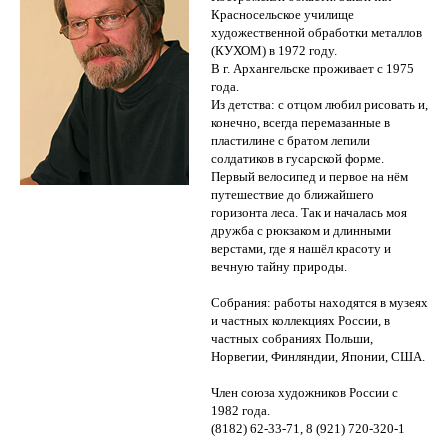
Красносельское училище
художественной обработки металлов
(КУХОМ) в 1972 году.
В г. Архангельске проживает с 1975
года.
Из детства: с отцом любил рисовать и,
конечно, всегда перемазанные в
пластилине с братом лепили
солдатиков в гусарской форме.
Первый велосипед и первое на нём
путешествие до ближайшего
горизонта леса. Так и началась моя
дружба с рюкзаком и длинными
верстами, где я нашёл красоту и
вечную тайну природы.
Собрания: работы находятся в музеях
и частных коллекциях России, в
частных собраниях Польши,
Норвегии, Финляндии, Японии, США.
Член союза художников России с
1982 года.
(8182) 62-33-71, 8 (921) 720-320-1