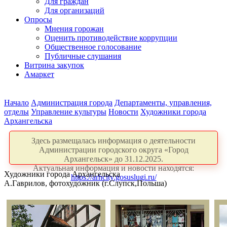
Для граждан
Для организаций
Опросы
Мнения горожан
Оценить противодействие коррупции
Общественное голосование
Публичные слушания
Витрина закупок
Амаркет
Начало
Администрация города
Департаменты, управления,
отделы
Управление культуры
Новости
Художники города
Архангельска
Здесь размещалась информация о деятельности
Администрации городского округа «Город
Архангельск» до 31.12.2025.
Актуальная информация и новости находятся:
Художники города Архангельска
https://arhcity.gosuslugi.ru/
А.Гаврилов, фотохудожник (г.Слупск,Польша)