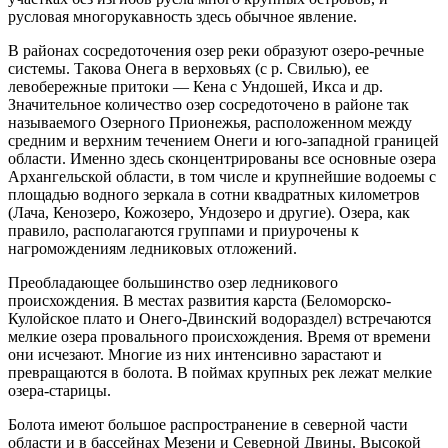
русловая многорукавность здесь обычное явление.
В районах сосредоточения озер реки образуют озеро-речные
системы. Такова Онега в верховьях (с р. Свилью), ее
левобережные притоки — Кена с Ундошей, Икса и др.
Значительное количество озер сосредоточено в районе так
называемого Озерного Прионежья, расположенном между
средним и верхним течением Онеги и юго-западной границей
области. Именно здесь сконцентрированы все основные озера
Архангельской области, в том числе и крупнейшие водоемы с
площадью водного зеркала в сотни квадратных километров
(Лача, Кенозеро, Кожозеро, Ундозеро и другие). Озера, как
правило, располагаются группами и приурочены к
нагромождениям ледниковых отложений.
Преобладающее большинство озер ледникового
происхождения. В местах развития карста (Беломорско-
Кулойское плато и Онего-Двинский водораздел) встречаются
мелкие озера провального происхождения. Время от времени
они исчезают. Многие из них интенсивно зарастают и
превращаются в болота. В поймах крупных рек лежат мелкие
озера-старицы.
Болота имеют большое распространение в северной части
области и в бассейнах Мезени и Северной Двины. Высокой