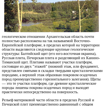
геологическом отношении Архангельская область почти
полностью расположена на так называемой Восточно-
Европейской платформе, в пределах которой на территории
области выделяются следующие крупные геологические
структуры: Балтийский щит (его юго-восточная окраина),
Русская плита, Печорская плита и разделяющий их Канино-
Тиманский щит. Плитами называют участки платформ,
состоящие из двух "этажей" (нижний этаж, или фундамент,
представлен смятыми в складки твердыми кристаллическими
породами, а верхний этаж образован покровом осадочных
пород преимущественно горизонтального залегания). Щиты
— это те участки платформ, где древние кристаллические
породы лишены покрова осадочных пород и выходят
практически непосредственно на поверхность.
Рельеф материковой части области в пределах Русской и
Печорской плит преимущественно равнинный с общим