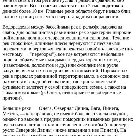
Речная сеть в этом регионе густая и развита сравнительно
равномерно. Всего насчитывается около 2 тыс. водотоков
длиной более 10 км. Главные реки области берут начало близ
южных границ и текут в северо-западном направлении.
Водоразделы между бассейнами рек в рельефе выражены
слабо. Для большинства равнинных рек характерны широкие
пойменные долины с террасированными склонами. Течение
рек спокойное, длинные плесы чередуются с песчаными
перекатами, в верховьях рек перекаты гравийно-галечные (по-
местному — "переборы"), кое-где встречаются небольшие
пороги, образуемые выходами твердых коренных пород
(известняков, доломитов и др.) или скоплением в русле
валунов, вымытых из ледниковых отложений. Порожистых
рек в пределах равнинной территории мало, в основном они
находятся в западной ее окраине, где кристаллический
фундамент залегает у самой поверхности земли, а также на
Тиманском кряже (р. Онега, некоторые ее левобережные
притоки).
Большие реки — Онега, Северная Двина, Вага, Пинега,
Мезень, — как правило, не имеют большого числа излучин,
однако по выходе в пределы поморских низменных равнин их
русла начинают делать многочисленные изгибы (например,
русло Северной Двины - ниже впадения в нее Пинеги). На
участках без изгибов русла много крупных островов, и