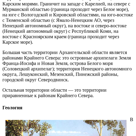
Карским морями. Граничит на западе с Карелией, на севере с
Мурманской областью (граница проходит через Белое море),
на юге с Вологодской и Кировской областями, на юго-востоке
с Тюменской областью (с Ямало-Ненецким АО, через
Ненецкий автономный округ), на востоке и северо-востоке
(Ненецкий автономный округ) с Республикой Коми, на
востоке с Красноярским краем (граница проходит через
Карское море).
Большая часть территории Архангельской области является
районами Крайнего Севера: это островные архипелаги Земля
Франца-Иосифа и Новая Земля, острова Белого моря
(Соловецкий архипелаг); территория Ненецкого автономного
округа, Лешуконский, Мезенский, Пинежский районы,
городской округ Северодвинск.
Остальная территории области — это территории
приравненные к районам Крайнего Севера.
Геология
В