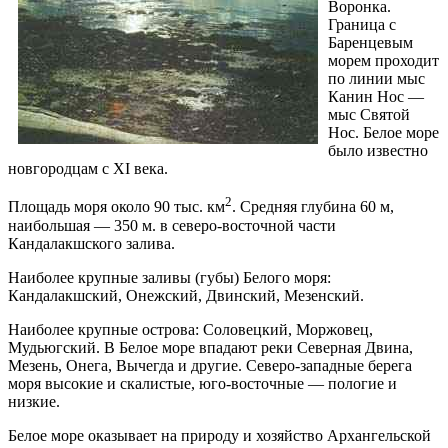
Воронка.
Граница с
Баренцевым
морем проходит
по линии мыс
Канин Нос —
мыс Святой
Нос. Белое море
было известно
новгородцам с XI века.
2
Площадь моря около 90 тыс. км
. Средняя глубина 60 м,
наибольшая — 350 м. в северо-восточной части
Кандалакшского залива.
Наиболее крупные заливы (губы) Белого моря:
Кандалакшский, Онежский, Двинский, Мезенский.
Наиболее крупные острова: Соловецкий, Моржовец,
Мудьюгский. В Белое море впадают реки Северная Двина,
Мезень, Онега, Вычегда и другие. Северо-западные берега
моря высокие и скалистые, юго-восточные — пологие и
низкие.
Белое море оказывает на природу и хозяйство Архангельской