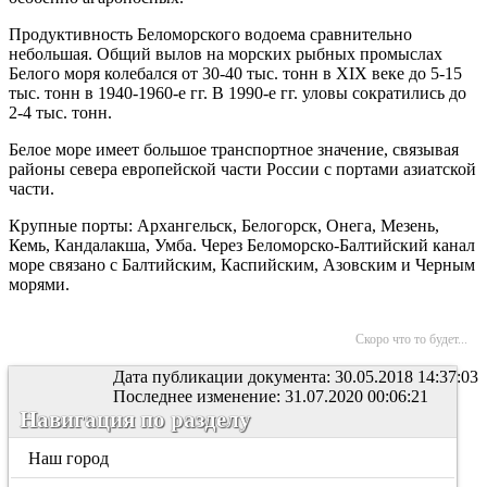
Продуктивность Беломорского водоема сравнительно
небольшая. Общий вылов на морских рыбных промыслах
Белого моря колебался от 30-40 тыс. тонн в XIX веке до 5-15
тыс. тонн в 1940-1960-е гг. В 1990-е гг. уловы сократились до
2-4 тыс. тонн.
Белое море имеет большое транспортное значение, связывая
районы севера европейской части России с портами азиатской
части.
Крупные порты: Архангельск, Белогорск, Онега, Мезень,
Кемь, Кандалакша, Умба. Через Беломорско-Балтийский канал
море связано с Балтийским, Каспийским, Азовским и Черным
морями.
Скоро что то будет...
Дата публикации документа: 30.05.2018 14:37:03
Последнее изменение: 31.07.2020 00:06:21
Навигация по разделу
Наш город