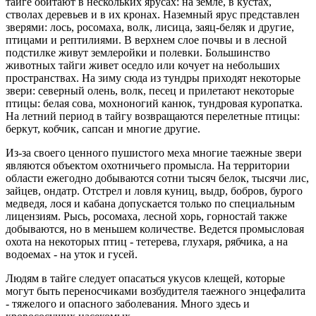
тайге обитают в нескольких ярусах: на земле, в кустах,
стволах деревьев и в их кронах. Наземный ярус представлен
зверями: лось, росомаха, волк, лисица, заяц-беляк и другие,
птицами и рептилиями. В верхнем слое почвы и в лесной
подстилке живут землеройки и полевки. Большинство
животных тайги живет оседло или кочует на небольших
пространствах. На зиму сюда из тундры приходят некоторые
звери: северный олень, волк, песец и прилетают некоторые
птицы: белая сова, мохноногий канюк, тундровая куропатка.
На летний период в тайгу возвращаются перелетные птицы:
беркут, кобчик, сапсан и многие другие.
Из-за своего ценного пушистого меха многие таежные звери
являются объектом охотничьего промысла. На территории
области ежегодно добываются сотни тысяч белок, тысячи лис,
зайцев, ондатр. Отстрел и ловля куниц, выдр, бобров, бурого
медведя, лося и кабана допускается только по специальным
лицензиям. Рысь, росомаха, лесной хорь, горностай также
добываются, но в меньшем количестве. Ведется промысловая
охота на некоторых птиц - тетерева, глухаря, рябчика, а на
водоемах - на уток и гусей.
Людям в тайге следует опасаться укусов клещей, которые
могут быть переносчиками возбудителя таежного энцефалита
- тяжелого и опасного заболевания. Много здесь и