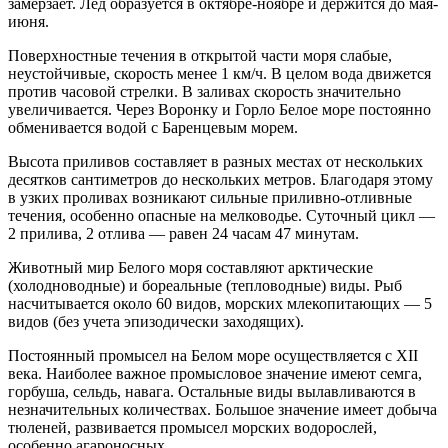
замерзает. Лед образуется в октябре-ноябре и держится до мая-
июня.
Поверхностные течения в открытой части моря слабые,
неустойчивые, скорость менее 1 км/ч. В целом вода движется
против часовой стрелки. В заливах скорость значительно
увеличивается. Через Воронку и Горло Белое море постоянно
обменивается водой с Баренцевым морем.
Высота приливов составляет в разных местах от нескольких
десятков сантиметров до нескольких метров. Благодаря этому
в узких проливах возникают сильные приливно-отливные
течения, особенно опасные на мелководье. Суточный цикл —
2 прилива, 2 отлива — равен 24 часам 47 минутам.
Животный мир Белого моря составляют арктические
(холодноводные) и бореальные (тепловодные) виды. Рыб
насчитывается около 60 видов, морских млекопитающих — 5
видов (без учета эпизодически заходящих).
Постоянный промысел на Белом море осуществляется с XII
века. Наиболее важное промысловое значение имеют семга,
горбуша, сельдь, навага. Остальные виды вылавливаются в
незначительных количествах. Большое значение имеет добыча
тюленей, развивается промысел морских водорослей,
особенно агароносных.