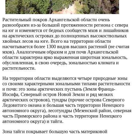
Растительный покров Архангельской области очень
разнообразен из-за большой протяженности региона с севера
на юг и изменяется от бедных сообществ мхов и лишайников
на арктических островах до полноценных высокоствольных
хвойных лесов на юге. Всего на территории области
насчитывается более 1300 видов высших растений (не считая
мхов). Аналогичным образом и для почв Архангельской
области характерна ярко выраженная широтная зональность,
обусловленная, в свою очередь, зональностью климата и
растительности.
На территории области выделяются четыре природные зоны
со своими характерными зональными типами растительности
и почв: это зоны арктических пустынь (Земля Франца-
Иосифа, Северный остров Новой Земли и ряд мелких
арктических островов), тундры (прочие острова Северного
Ледовитого океана и большая часть территории Ненецкого
автономного округа), лесотундры (Мезенский район, северная
часть Приморского района и часть территории Ненецкого
автономного округа) и тайги.
Зона тайги покрывает большую часть материковой