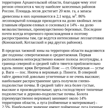
территории Архангельской области, благодаря чему этот
регион относится к числу наиболее залесенных районов
России. Площадь лесов достигает 20 млн. га, а запасы
3
древесины в них оцениваются в 2,1 млрд. м
. 86%
лесопокрытой площади приходится на долю хвойных лесов
(главным образом еловых и сосновых) и 14% - на долю
мелколиственных, преимущественно березовых. Последние
почти всегда вторичного происхождения и поэтому
распространены там, где ведутся интенсивные лесозаготовки
(Коношский, Котласский и ряд других районов).
В пределах таежной зоны на территории области выделяются
две подзоны: северотаежная и среднетаежная. Первая
расположена непосредственно южнее полосы лесотундры, а
граница северной и средней тайги тянется приблизительно
вдоль линии: кряж Ветреный Пояс — ст. Обозерская — устье
р. Ваги — пос. Нюхча в верховьях р. Пинеги. В северной
тайге древостой довольно угнетенные и не очень высокие;
наибольшее распространение здесь получили глеево-
подзолистые почвы. В средней тайге леса более густые,
высокие и производительные; здесь господствуют типичные
подзолистые и дерново-подзолистые почвы. Болота
(преимущественно верховые) занимают около 14%
территории области, а луга (пойменные и материковые) -
2,5%. Наибольшее значение имеют пойменные луга (ценные