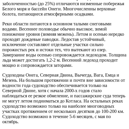
заболоченностью (до 25%) отличаются низменные побережья
Белого моря и бассейн Онеги. Многочисленны верховые
болота, питающиеся атмосферными осадками.
Реки области питаются в основном талыми снеговыми
водами. Весеннее половодье обычно высокое, зимой
понижение уровня (зимняя межень). Летом и осенью нередко
проходят дождевые паводки. Ледостав устойчивый,
исключение составляют отдельные участки сильно
порожистых рек и истоки тех, что вытекают из озер.
Замерзание воды осенью сопровождается ледоходом. Толщина
льда может достигать 1,2-2 м. Весенний ледоход проходит
мощно и сопровождается заторами.
Судоходны Онега, Северная Двина, Вычегда, Вага, Емца и
Мезень. На большом протяжении и почти вне зависимости от
водности года судоходство обеспечивается только на
Северной Двине, хотя с начала 2000-х годов стало
наблюдаться ее резкое обмеление, и пассажирские суда теперь
не могут летом подниматься до Котласа. На остальных реках
судоходство возможно только на наиболее многоводных
участках протяжением от нескольких десятков до 100-200 км.
Судоходство возможно в течение 5-6 месяцев, с мая по
октябрь.