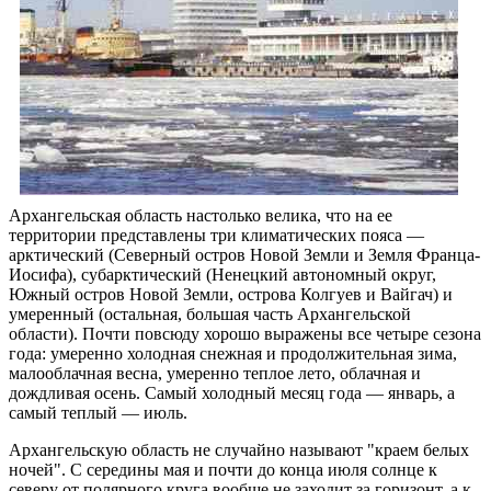
Архангельская область настолько велика, что на ее
территории представлены три климатических пояса —
арктический (Северный остров Новой Земли и Земля Франца-
Иосифа), субарктический (Ненецкий автономный округ,
Южный остров Новой Земли, острова Колгуев и Вайгач) и
умеренный (остальная, большая часть Архангельской
области). Почти повсюду хорошо выражены все четыре сезона
года: умеренно холодная снежная и продолжительная зима,
малооблачная весна, умеренно теплое лето, облачная и
дождливая осень. Самый холодный месяц года — январь, а
самый теплый — июль.
Архангельскую область не случайно называют "краем белых
ночей". С середины мая и почти до конца июля солнце к
северу от полярного круга вообще не заходит за горизонт, а к