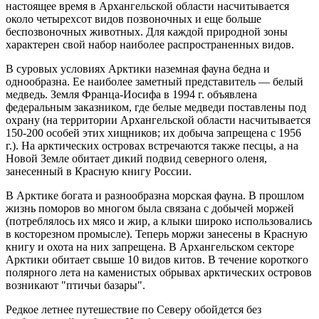
настоящее время в Архангельской области насчитывается
около четырехсот видов позвоночных и еще больше
беспозвоночных животных. Для каждой природной зоны
характерен свой набор наиболее распространенных видов.
В суровых условиях Арктики наземная фауна бедна и
однообразна. Ее наиболее заметный представитель — белый
медведь. Земля Франца-Иосифа в 1994 г. объявлена
федеральным заказником, где белые медведи поставлены под
охрану (на территории Архангельской области насчитывается
150-200 особей этих хищников; их добыча запрещена с 1956
г.). На арктических островах встречаются также песцы, а на
Новой Земле обитает дикий подвид северного оленя,
занесенный в Красную книгу России.
В Арктике богата и разнообразна морская фауна. В прошлом
жизнь поморов во многом была связана с добычей моржей
(потреблялось их мясо и жир, а клыки широко использовались
в косторезном промысле). Теперь моржи занесены в Красную
книгу и охота на них запрещена. В Архангельском секторе
Арктики обитает свыше 10 видов китов. В течение короткого
полярного лета на каменистых обрывах арктических островов
возникают "птичьи базары".
Редкое летнее путешествие по Северу обойдется без