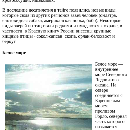
кровососущих насекомых.
В последние десятилетия в тайге появились новые виды,
которые сюда из других регионов завез человек (ондатра,
енотовидная собака, американская норка, бобр). Некоторые
виды зверей и птиц стали редкими и нуждаются к охране, в
частности, в Красную книгу России внесены крупные
хищные птицы - сокол-сапсан, скопа, орлан-белохвост и
беркут.
Белое море
Белое море —
внутреннее
море Северного
Ледовитого
океана. На
севере
соединяется с
Баренцевым
морем
проливом
Горло, северная
часть которого
называется