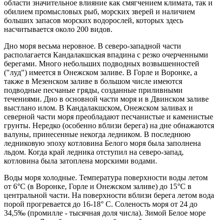
области значительное влияние как смягчением климата, так и
обилием промысловых рыб, морских зверей и наличием
больших запасов морских водорослей, которых здесь
насчитывается около 200 видов.
Дно моря весьма неровное. В северо-западной части
располагается Кандалакшская впадина с резко очерченными
берегами. Много небольших подводных возвышенностей
("луд") имеется в Онежском заливе. В Горле и Воронке, а
также в Мезенском заливе в большом числе имеются
подводные песчаные гряды, созданные приливными
течениями. Дно в основной части моря и в Двинском заливе
выстлано илом. В Кандалакшском, Онежском заливах и
северной части моря преобладают песчанистые и каменистые
грунты. Нередко (особенно вблизи берега) на дне обнажаются
валуны, принесенные некогда ледником. В последнюю
ледниковую эпоху котловина Белого моря была заполнена
льдом. Когда край ледника отступил на северо-запад,
котловина была затоплена морскими водами.
Воды моря холодные. Температура поверхности воды летом
от 6°С (в Воронке, Горле и Онежском заливе) до 15°С в
центральной части. На поверхности вблизи берега летом вода
порой прогревается до 16-18° С. Соленость моря от 24 до
34,5‰ (промилле - тысячная доля числа). Зимой Белое море