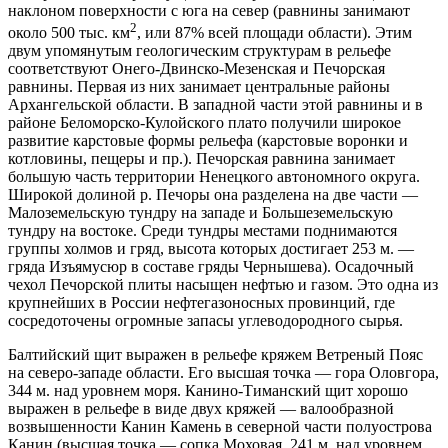
наклоном поверхности с юга на север (равнины занимают
2
около 500 тыс. км
, или 87% всей площади области). Этим
двум упомянутым геологическим структурам в рельефе
соответствуют Онего-Двинско-Мезенская и Печорская
равнины. Первая из них занимает центральные районы
Архангельской области. В западной части этой равнины и в
районе Беломорско-Кулойского плато получили широкое
развитие карстовые формы рельефа (карстовые воронки и
котловины, пещеры и пр.). Печорская равнина занимает
большую часть территории Ненецкого автономного округа.
Широкой долиной р. Печоры она разделена на две части —
Малоземельскую тундру на западе и Большеземельскую
тундру на востоке. Среди тундры местами поднимаются
группы холмов и гряд, высота которых достигает 253 м. —
гряда Изъямусюр в составе гряды Чернышева). Осадочный
чехол Печорской плиты насыщен нефтью и газом. Это одна из
крупнейших в России нефтегазоносных провинций, где
сосредоточены огромные запасы углеводородного сырья.
Балтийский щит выражен в рельефе кряжем Ветреный Пояс
на северо-западе области. Его высшая точка — гора Оловгора,
344 м. над уровнем моря. Канино-Тиманский щит хорошо
выражен в рельефе в виде двух кряжей — валообразной
возвышенности Канин Камень в северной части полуострова
Канин (высшая точка — сопка Моховая, 241 м. над уровнем