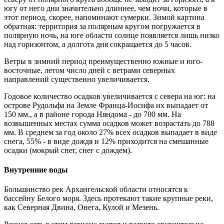
югу от него дни значительно длиннее, чем ночи, которые в
этот период, скорее, напоминают сумерки. Зимой картина
обратная: территория за полярным кругом погружается в
полярную ночь, на юге области солнце появляется лишь низко
над горизонтом, а долгота дня сокращается до 5 часов.
Ветры в зимний период преимущественно южные и юго-
восточные, летом число дней с ветрами северных
направлений существенно увеличивается.
Годовое количество осадков увеличивается с севера на юг: на
острове Рудольфа на Земле Франца-Иосифа их выпадает от
150 мм., а в районе города Няндома - до 700 мм. На
возвышенных местах сумма осадков может возрастать до 788
мм. В среднем за год около 27% всех осадков выпадает в виде
снега, 55% - в виде дождя и 12% приходится на смешанные
осадки (мокрый снег, снег с дождем).
Внутренние воды
Большинство рек Архангельской области относятся к
бассейну Белого моря. Здесь протекают такие крупные реки,
как Северная Двина, Онега, Кулой и Мезень.