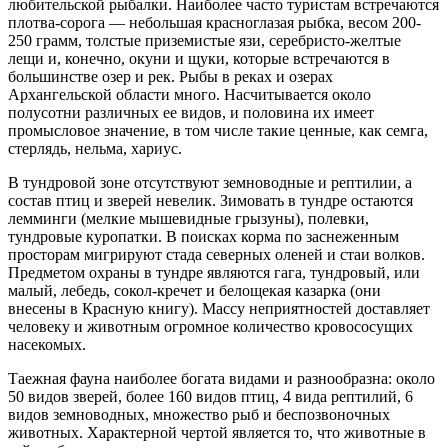
любительской рыбалки. Наиболее часто туристам встречаются
плотва-сорога — небольшая красноглазая рыбка, весом 200-
250 грамм, толстые приземистые язи, серебристо-желтые
лещи и, конечно, окуни и щуки, которые встречаются в
большинстве озер и рек. Рыбы в реках и озерах
Архангельской области много. Насчитывается около
полусотни различных ее видов, и половина их имеет
промысловое значение, в том числе такие ценные, как семга,
стерлядь, нельма, хариус.
В тундровой зоне отсутствуют земноводные и рептилии, а
состав птиц и зверей невелик. Зимовать в тундре остаются
лемминги (мелкие мышевидные грызуны), полевки,
тундровые куропатки. В поисках корма по заснеженным
просторам мигрируют стада северных оленей и стаи волков.
Предметом охраны в тундре являются гага, тундровый, или
малый, лебедь, сокол-кречет и белощекая казарка (они
внесены в Красную книгу). Массу неприятностей доставляет
человеку и животным огромное количество кровососущих
насекомых.
Таежная фауна наиболее богата видами и разнообразна: около
50 видов зверей, более 160 видов птиц, 4 вида рептилий, 6
видов земноводных, множество рыб и беспозвоночных
животных. Характерной чертой является то, что животные в