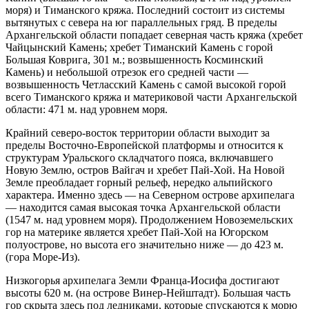
моря) и Тиманского кряжа. Последний состоит из системы
вытянутых с севера на юг параллельных гряд. В пределы
Архангельской области попадает северная часть кряжа (хребет
Чайцынский Камень; хребет Тиманский Камень с горой
Большая Коврига, 301 м.; возвышенность Косминский
Камень) и небольшой отрезок его средней части —
возвышенность Четласский Камень с самой высокой горой
всего Тиманского кряжа и материковой части Архангельской
области: 471 м. над уровнем моря.
Крайний северо-восток территории области выходит за
пределы Восточно-Европейской платформы и относится к
структурам Уральского складчатого пояса, включавшего
Новую Землю, остров Вайгач и хребет Пай-Хой. На Новой
Земле преобладает горный рельеф, нередко альпийского
характера. Именно здесь — на Северном острове архипелага
— находится самая высокая точка Архангельской области
(1547 м. над уровнем моря). Продолжением Новоземельских
гор на материке является хребет Пай-Хой на Югорском
полуострове, но высота его значительно ниже — до 423 м.
(гора Море-Из).
Низкогорья архипелага Земли Франца-Иосифа достигают
высоты 620 м. (на острове Винер-Нейштадт). Большая часть
гор скрыта здесь под ледниками, которые спускаются к морю