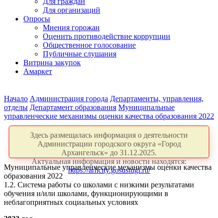
Для граждан
Для организаций
Опросы
Мнения горожан
Оценить противодействие коррупции
Общественное голосование
Публичные слушания
Витрина закупок
Амаркет
Начало
Администрация города
Департаменты, управления,
отделы
Департамент образования
Муниципальные
управленческие механизмы оценки качества образования 2022
Здесь размещалась информация о деятельности
Администрации городского округа «Город
Архангельск» до 31.12.2025.
Актуальная информация и новости находятся:
Муниципальные управленческие механизмы оценки качества
https://arhcity.gosuslugi.ru/
образования 2022
1.2. Система работы со школами с низкими результатами
обучения и/или школами, функционирующими в
неблагоприятных социальных условиях