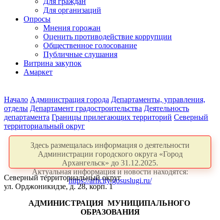
Для граждан
Для организаций
Опросы
Мнения горожан
Оценить противодействие коррупции
Общественное голосование
Публичные слушания
Витрина закупок
Амаркет
Начало
Администрация города
Департаменты, управления,
отделы
Департамент градостроительства
Деятельность
департамента
Границы прилегающих территорий
Северный
территориальный округ
Здесь размещалась информация о деятельности
Администрации городского округа «Город
Архангельск» до 31.12.2025.
Актуальная информация и новости находятся:
Северный территориальный округ
https://arhcity.gosuslugi.ru/
ул. Орджоникидзе, д. 28, корп. 1
АДМИНИСТРАЦИЯ
МУНИЦИПАЛЬНОГО
ОБРАЗОВАНИЯ