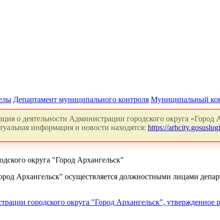
делы
Департамент муниципального контроля
Муниципальный ко
ция о деятельности Администрации городского округа «Город А
туальная информация и новости находятся:
https://arhcity.gosuslugi
дского округа "Город Архангельск"
Город Архангельск" осуществляется должностными лицами депа
рации городского округа "Город Архангельск", утвержденное р