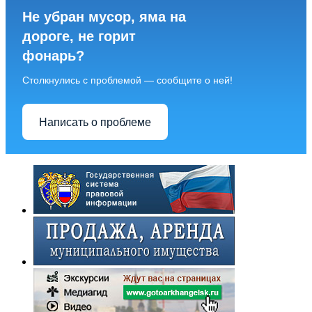
Не убран мусор, яма на
дороге, не горит
фонарь?
Столкнулись с проблемой — сообщите о ней!
Написать о проблеме