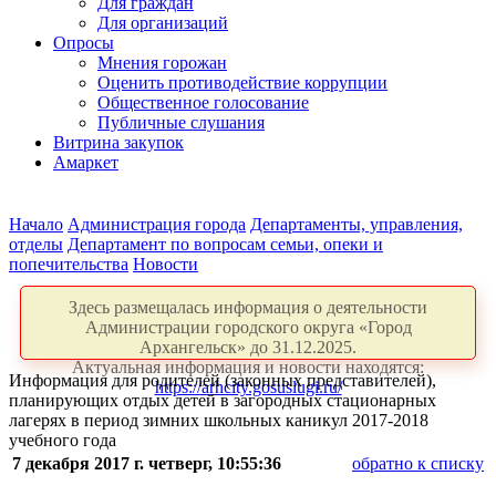
Для граждан
Для организаций
Опросы
Мнения горожан
Оценить противодействие коррупции
Общественное голосование
Публичные слушания
Витрина закупок
Амаркет
Начало
Администрация города
Департаменты, управления,
отделы
Департамент по вопросам семьи, опеки и
попечительства
Новости
Здесь размещалась информация о деятельности
Администрации городского округа «Город
Архангельск» до 31.12.2025.
Актуальная информация и новости находятся:
Информация для родителей (законных представителей),
https://arhcity.gosuslugi.ru/
планирующих отдых детей в загородных стационарных
лагерях в период зимних школьных каникул 2017-2018
учебного года
7 декабря 2017 г. четверг, 10:55:36
обратно к списку