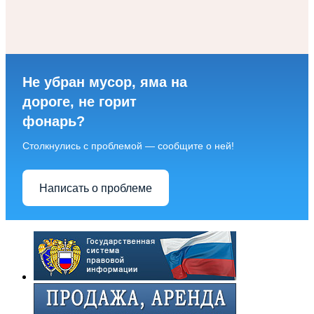
Не убран мусор, яма на
дороге, не горит
фонарь?
Столкнулись с проблемой — сообщите о ней!
Написать о проблеме