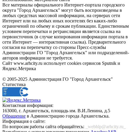
Все материалы официального Интернет-портала городского
округа "Город Архангельск" могут быть воспроизведены в
любых средствах массовой информации, на серверах сети
Интернет или на любых иных носителях без каких-либо
ограничений по объему и срокам публикации. Единственным
условием перепечатки и ретрансляции является ссылка на
первоисточник (в случае копирования информации портала в
сети Интернет — интерактивная ссылка). Предварительного
согласия на перепечатку со стороны Пресс-службы
Администрации ГО "Город Архангельск" или подразделений-
авторов информации не требуется.
Сайт www.arhcity.ru использует cookies сервисов Sputnik и
Яндекс.Метрика
© 2005-2025 Администрация ГО "Город Архангельск"
Статистика
Контактная информация:
163000, г. Архангельск, площадь им. В.И.Ленина, д.5
Обращение
в Администрацию города Архангельска.
Информация о сайте:
По вопросам работы сайта обращайтесь:
_webhlp@arhcity.ru_
Разработано с использованием технологии
Apache::ASP