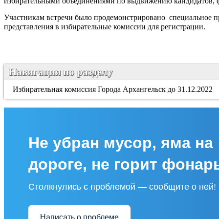
избирательными объединениями по выдвижению кандидатов, ф
Участникам встречи было продемонстрировано специальное п
представления в избирательные комиссии для регистрации.
Навигация по разделу
Избирательная комиссия Города Архангельск до 31.12.2022
Не убран мусор, яма на
дороге, не горит фонар
Столкнулись с проблемой — сообщите о ней!
Написать о проблеме