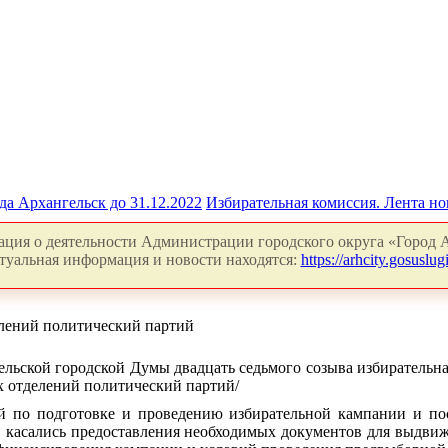
да Архангельск до 31.12.2022
Избирательная комиссия. Лента но
ция о деятельности Администрации городского округа «Город А
туальная информация и новости находятся:
https://arhcity.gosuslugi
елений политический партий
ельской городской Думы двадцать седьмого созыва избирательн
х отделений политический партий/
й по подготовке и проведению избирательной кампании и по
, касались предоставления необходимых документов для выдви