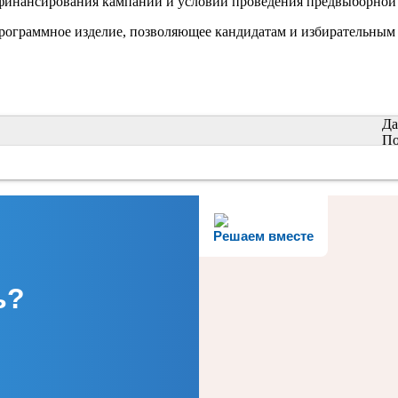
инансирования кампании и условий проведения предвыборной 
рограммное изделие, позволяющее кандидатам и избирательным
Да
По
Решаем вместе
ь?