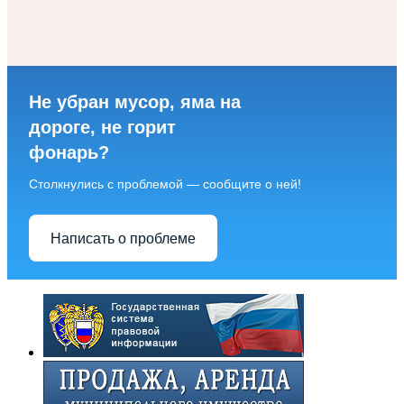
Не убран мусор, яма на
дороге, не горит
фонарь?
Столкнулись с проблемой — сообщите о ней!
Написать о проблеме