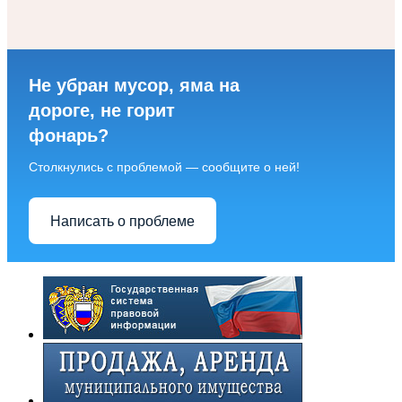
Не убран мусор, яма на
дороге, не горит
фонарь?
Столкнулись с проблемой — сообщите о ней!
Написать о проблеме