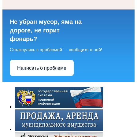
Не убран мусор, яма на
дороге, не горит
фонарь?
Столкнулись с проблемой — сообщите о ней!
Написать о проблеме