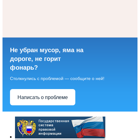
Не убран мусор, яма на
дороге, не горит
фонарь?
Столкнулись с проблемой — сообщите о ней!
Написать о проблеме