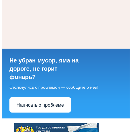
Не убран мусор, яма на
дороге, не горит
фонарь?
Столкнулись с проблемой — сообщите о ней!
Написать о проблеме