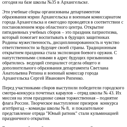
сегодня на базе школы №35 в Архангельске.
Эти учебные сборы организованы департаментом
образования мэрии Архангельска и военным комиссариатом
города Архангельска и ежегодно проводятся в соответствии с
постановлением мэра областного центра. Открытие
пятидневных учебных сборов – это праздник патриотизма,
который помогает воспитывать в будущих защитниках
Родины мужественность, дисциплинированность и чувство
ответственности за будущее своей страны. Традиционным
открытием праздника стала экспозиция боевого оружия. С
напутственными словами в адрес будущих призывников
обратились
ведущий специалист отдела общего и
дополнительного образования департамента Светлана
Анатольевна Репина и военный комиссар города
Архангельска Сергей Иванович Рипенко.
Перед участниками сборов выступили победители городского
смотра-конкурса почетных караулов – отряд школы № 43. Их
миссия на этом празднике самая торжественная – поднятие
флага России. Творческое выступление призеров
конкурса
агитбригад – команды школы № 8,
и показательное
представление отряда "Юный ратник" стали кульминацией
праздничного открытия.