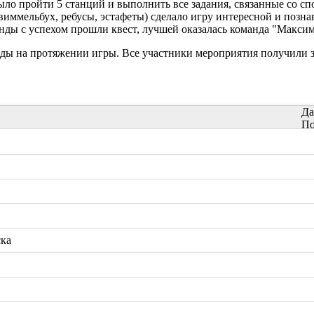
ло пройти 5 станций и выполнить все задания, связанные со сп
иммельбух, ребусы, эстафеты) сделало игру интересной и позна
анды с успехом прошли квест, лучшей оказалась команда "Макси
ды на протяжении игры. Все участники мероприятия получили 
Да
По
ска