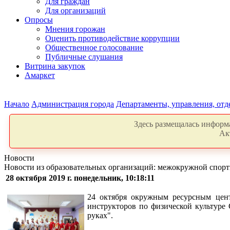
Для граждан
Для организаций
Опросы
Мнения горожан
Оценить противодействие коррупции
Общественное голосование
Публичные слушания
Витрина закупок
Амаркет
Начало
Администрация города
Департаменты, управления, от
Здесь размещалась информа
Ак
Новости
Новости из образовательных организаций: межокружной спор
28 октября 2019 г. понедельник, 10:18:11
24 октября окружным ресурсным цент
инструкторов по физической культуре
руках".