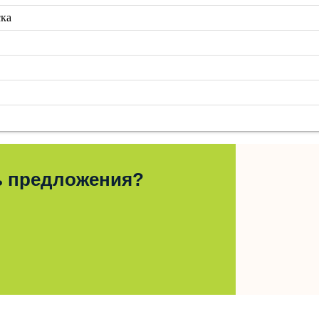
ска
ь предложения?