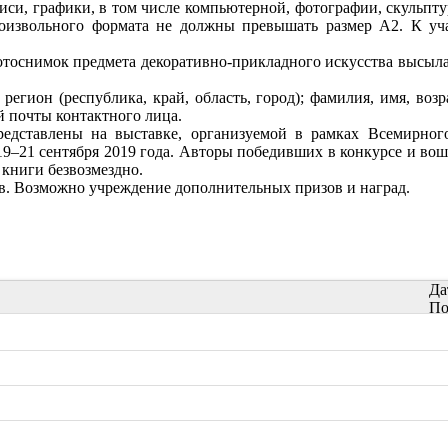
си, графики, в том числе компьютерной, фотографии, скульпту
оизвольного формата не должны превышать размер А2. К уча
оснимок предмета декоративно-прикладного искусства высылаю
регион (республика, край, область, город); фамилия, имя, возр
й почты контактного лица.
редставлены на выставке, организуемой в рамках Всемирно
19–21 сентября 2019 года. Авторы победивших в конкурсе и во
 книги безвозмездно.
в. Возможно учреждение дополнительных призов и наград.
Да
По