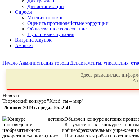
Для граждан
Для организаций
Опросы
Мнения горожан
Оценить противодействие коррупции
Общественное голосование
Публичные слушания
Витрина закупок
Амаркет
Начало
Администрация города
Департаменты, управления, от
Здесь размещалась информа
Ак
Новости
Творческий конкурс "Хлеб, ты – мир"
26 июня 2019 г. среда, 10:52:41
Объявлен конкурс детских произве
К участию в конкурсе пригла
общеобразовательных учреждений в 
Принимаются работы, соответств