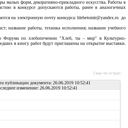
ры малых форм, декоративно-прикладного искусства. Работы в
стию в конкурсе допускаются работы, ранее в аналогичных
тся на электронную почту конкурса: hlebetomir@yandex.ru до
аст; название работы, техника исполнения; название учебного
го Форума по хлебопечению "Хлеб, ты – мир" в Культурно-
шедших в книгу работ будут приглашены на открытие выставки.
Скоро что то будет...
та публикации документа: 26.06.2019 10:52:41
следнее изменение: 26.06.2019 10:52:41