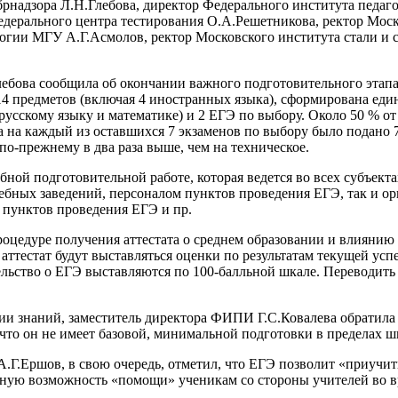
брнадзора Л.Н.Глебова, директор Федерального института педаго
едерального центра тестирования О.А.Решетникова, ректор Мос
огии МГУ А.Г.Асмолов, ректор Московского института стали и
ебова сообщила об окончании важного подготовительного этапа,
14 предметов (включая 4 иностранных языка), сформирована еди
 русскому языку и математике) и 2 ЕГЭ по выбору. Около 50 % о
а на каждый из оставшихся 7 экзаменов по выбору было подано 7
 по-прежнему в два раза выше, чем на техническое.
й подготовительной работе, которая ведется во всех субъекта
бных заведений, персоналом пунктов проведения ЕГЭ, так и ор
 пунктов проведения ЕГЭ и пр.
роцедуре получения аттестата о среднем образовании и влиянию
аттестат будут выставляться оценки по результатам текущей усп
тельство о ЕГЭ выставляются по 100-балльной шкале. Переводить
и знаний, заместитель директора ФИПИ Г.С.Ковалева обратила в
 что он не имеет базовой, минимальной подготовки в пределах 
.Г.Ершов, в свою очередь, отметил, что ЕГЭ позволит «приучить
ную возможность «помощи» ученикам со стороны учителей во в