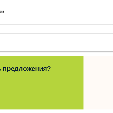
ска
ь предложения?