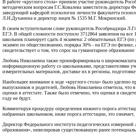
В работе «круглого стола» приняли участие руководитель Росо
методическим вопросам Г.С.Ковалева заместитель директора Ф
заведующий кафедрой психологии личности факультета психол
Л.Н.Духанина и директор лицея №
1535 М
.Г. Мокринский.
В своем вступительном слове руководитель Рособрнадзора Л.Гл
ЕГЭ. В общей сложности поступило 3712864 заявления на все 
школьник планирует сдать 4 экзамена: 2 обязательных ЕГЭ (по
экзамен по обществознанию, порядка 30% - на ЕГЭ по физике, 
свидетельствует о том, что спрос на гуманитарное образование
Любовь Николаевна также проинформировала о широкомасштабно
информационную работу со школьниками, представителями уче
измерительных материалов, доставке их в регионы, подготовке
Наибольшее внимание в ходе «круглого стола» было уделено п
выпускников и родителей, Любовь Николаевна отметила, что в 
оценки в аттестате. Также было отмечено, что оценки в свиде
году не будут.
Комментируя процедуру определения нижнего порога аттестаци
набранных школьником, ниже порога аттестации, это означает,
Директор Федерального института педагогических измерений А
образования», нивелировав существовавшую ранее потенциаль