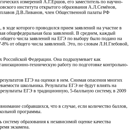
гических измерений А.Г.Ершов, его заместитель по научно-
ковского института открытого образования А.Л.Семёнов,
 сплавов Д.В.Ливанов, член Общественной палаты РФ
 в ходе которого проводился прием заявлений на участие в
ная общефедеральная база заявлений. В среднем, каждый
т общего числа заявлений на ЕГЭ по выбору было подано на
-8% от общего числа заявлений. Это, по словам Л.Н.Глебовой,
х Российской Федерации. Она подразумевает как
ганизационно-техническую работу по подготовке контрольно-
 результатов ЕГЭ на оценки в нем. Снимая опасения многих
еваемости школьника. Результаты ЕГЭ не будут влиять на
 результаты ЕГЭ в традиционную, 5-балльную систему, в 2009
нимание собравшихся, что в случае, если количество баллов,
школьной программы.
 систему образования к независимой оценке качества
ремя экзамена.