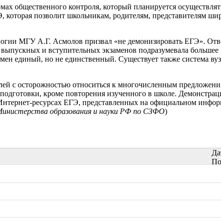
ах общественного контроля, который планируется осуществлять
, которая позволит школьникам, родителям, представителям ши
огии МГУ А.Г. Асмолов призвал «не демонизировать ЕГЭ». Отв
а выпускных и вступительных экзаменов подразумевала большее 
мен единый, но не единственный. Существует также система вуз
лей с осторожностью относиться к многочисленным предложения
 подготовки, кроме повторения изученного в школе. Демонстра
Интернет-ресурсах ЕГЭ, представленных на официальном информ
инистерства образования и науки РФ по СЗФО
)
Да
По