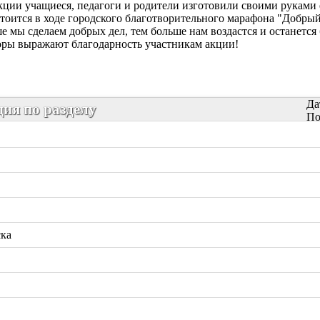
кции учащиеся, педагоги и родители изготовили своими руками
стоится в ходе городского благотворительного марафона "Добры
е мы сделаем добрых дел, тем больше нам воздастся и останетс
ры выражают благодарность участникам акции!
Да
ия по разделу
По
ска