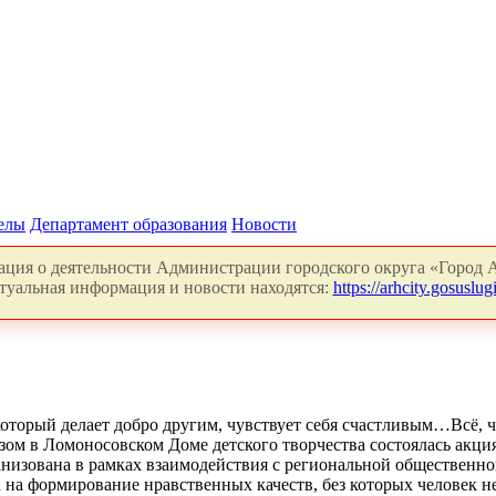
делы
Департамент образования
Новости
ция о деятельности Администрации городского округа «Город А
туальная информация и новости находятся:
https://arhcity.gosuslugi
который делает добро другим, чувствует себя счастливым…Всё, чт
зом в Ломоносовском Доме детского творчества состоялась акция
низована в рамках взаимодействия с региональной общественно
 на формирование нравственных качеств, без которых человек н