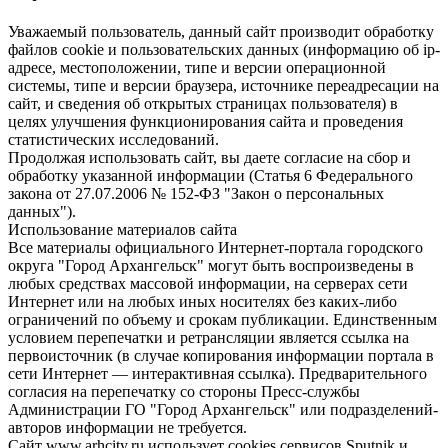
Уважаемый пользователь, данный сайт производит обработку
файлов cookie и пользовательских данных (информацию об ip-
адресе, местоположении, типе и версии операционной
системы, типе и версии браузера, источнике переадресации на
сайт, и сведения об открытых страницах пользователя) в
целях улучшения функционирования сайта и проведения
статистических исследований.
Продолжая использовать сайт, вы даете согласие на сбор и
обработку указанной информации (Статья 6 Федерального
закона от 27.07.2006 № 152-ФЗ "Закон о персональных
данных").
Использование материалов сайта
Все материалы официального Интернет-портала городского
округа "Город Архангельск" могут быть воспроизведены в
любых средствах массовой информации, на серверах сети
Интернет или на любых иных носителях без каких-либо
ограничений по объему и срокам публикации. Единственным
условием перепечатки и ретрансляции является ссылка на
первоисточник (в случае копирования информации портала в
сети Интернет — интерактивная ссылка). Предварительного
согласия на перепечатку со стороны Пресс-службы
Администрации ГО "Город Архангельск" или подразделений-
авторов информации не требуется.
Сайт www.arhcity.ru использует cookies сервисов Sputnik и