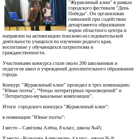
"Журавлиный клин" в рамках
городского фестиваля "День
Победы". Он организован
гимназией при содействии
департамента образования
мэрии областного центра и
направлен на активизацию поисково-исследовательской
деятельности учащихся по изучению родного края,
воспитание у обучающихся патриотизма и
гражданственности.
Участниками конкурса стали около 200 школьников и
педагогов школ и учреждений дополнительного образования
города.
Конкурс "Журавлиный клин" проходил в трех номинациях:
"Юные поэты", "Чтецы литературных произведений" и
"Литературно-музыкальные композиции".
Итоги городского конкурса "Журавлиный клин":
в номинации "Юные поэты":
I место – Савёлова Алёна, 8 класс, школа №45;
II место - Кольцова Александра, 4 класс, школа № 8;