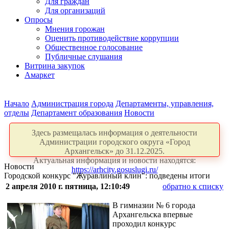
Для граждан
Для организаций
Опросы
Мнения горожан
Оценить противодействие коррупции
Общественное голосование
Публичные слушания
Витрина закупок
Амаркет
Начало
Администрация города
Департаменты, управления,
отделы
Департамент образования
Новости
Здесь размещалась информация о деятельности
Администрации городского округа «Город
Архангельск» до 31.12.2025.
Актуальная информация и новости находятся:
Новости
https://arhcity.gosuslugi.ru/
Городской конкурс "Журавлиный клин": подведены итоги
2 апреля 2010 г. пятница, 12:10:49
обратно к списку
В гимназии № 6 города
Архангельска впервые
проходил конкурс