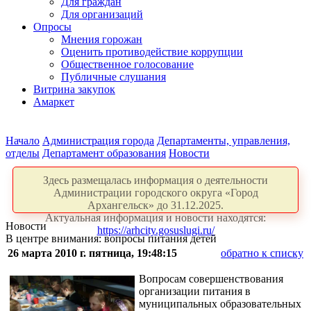
Для граждан
Для организаций
Опросы
Мнения горожан
Оценить противодействие коррупции
Общественное голосование
Публичные слушания
Витрина закупок
Амаркет
Начало
Администрация города
Департаменты, управления,
отделы
Департамент образования
Новости
Здесь размещалась информация о деятельности
Администрации городского округа «Город
Архангельск» до 31.12.2025.
Актуальная информация и новости находятся:
Новости
https://arhcity.gosuslugi.ru/
В центре внимания: вопросы питания детей
26 марта 2010 г. пятница, 19:48:15
обратно к списку
Вопросам совершенствования
организации питания в
муниципальных образовательных