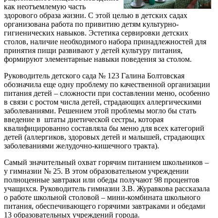
как неотъемлемую часть
здорового образа жизни. С этой целью в детских садах
организована работа по привитию детям культурно-
гигиенических навыков. Эстетика сервировки детских
столов, наличие необходимого набора принадлежностей для
принятия пищи развивают у детей культуру питания,
формируют элементарные навыки поведения за столом.
Руководитель детского сада № 123 Галина Болтовская
обозначила еще одну проблему по качественной организации
питания детей – сложности при составлении меню, особенно
в связи с ростом числа детей, страдающих аллергическими
заболеваниями. Решением этой проблемы могло бы стать
введение в штаты диетической сестры, которая
квалифицированно составляла бы меню для всех категорий
детей (аллергиков, здоровых детей и малышей, страдающих
заболеваниями желудочно-кишечного тракта).
Самый значительный охват горячим питанием школьников –
у гимназии № 25. В этом образовательном учреждении
полноценные завтраки или обеды получают 98 процентов
учащихся. Руководитель гимназии З.В. Журавкова рассказала
о работе школьной столовой – мини-комбината школьного
питания, обеспечивающего горячими завтраками и обедами
13 образовательных учреждений города.