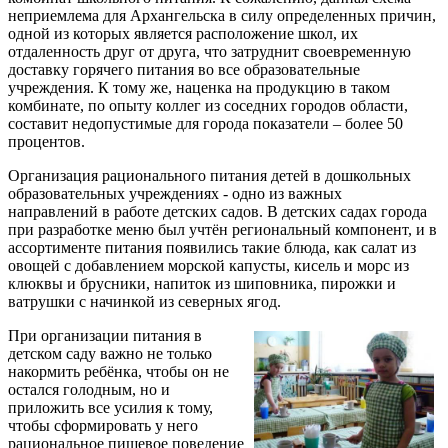
неприемлема для Архангельска в силу определенных причин,
одной из которых является расположение школ, их
отдаленность друг от друга, что затруднит своевременную
доставку горячего питания во все образовательные
учреждения. К тому же, наценка на продукцию в таком
комбинате, по опыту коллег из соседних городов области,
составит недопустимые для города показатели – более 50
процентов.
Организация рационального питания детей в дошкольных
образовательных учреждениях - одно из важных
направлений в работе детских садов. В детских садах города
при разработке меню был учтён региональный компонент, и в
ассортименте питания появились такие блюда, как салат из
овощей с добавлением морской капусты, кисель и морс из
клюквы и брусники, напиток из шиповника, пирожки и
ватрушки с начинкой из северных ягод.
При организации питания в
детском саду важно не только
накормить ребёнка, чтобы он не
остался голодным, но и
приложить все усилия к тому,
чтобы сформировать у него
рациональное пищевое поведение