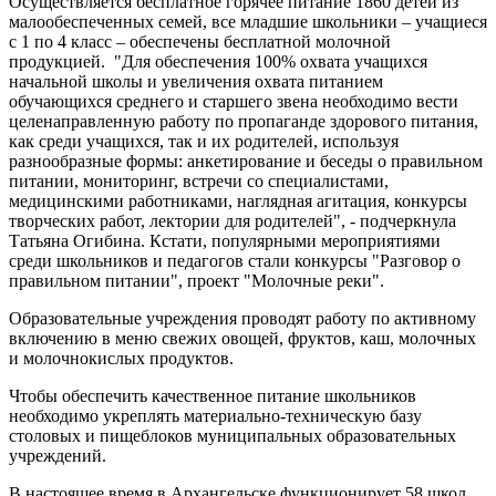
Осуществляется бесплатное горячее питание 1860 детей из
малообеспеченных семей, все младшие школьники – учащиеся
с 1 по 4 класс – обеспечены бесплатной молочной
продукцией. "Для обеспечения 100% охвата учащихся
начальной школы и увеличения охвата питанием
обучающихся среднего и старшего звена необходимо вести
целенаправленную работу по пропаганде здорового питания,
как среди учащихся, так и их родителей, используя
разнообразные формы: анкетирование и беседы о правильном
питании, мониторинг, встречи со специалистами,
медицинскими работниками, наглядная агитация, конкурсы
творческих работ, лектории для родителей", - подчеркнула
Татьяна Огибина. Кстати, популярными мероприятиями
среди школьников и педагогов стали конкурсы "Разговор о
правильном питании", проект "Молочные реки".
Образовательные учреждения проводят работу по активному
включению в меню
свежих овощей, фруктов, каш, молочных
и молочнокислых продуктов.
Чтобы обеспечить качественное питание школьников
необходимо укреплять материально-техническую базу
столовых и пищеблоков муниципальных образовательных
учреждений.
В настоящее время в Архангельске функционирует 58 школ,