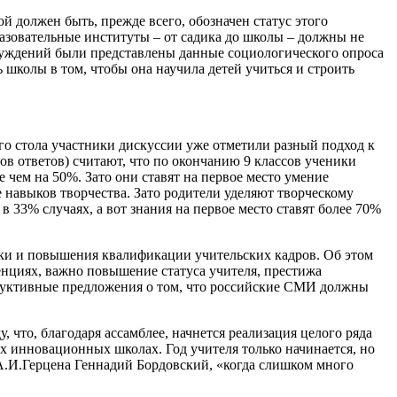
 должен быть, прежде всего, обозначен статус этого
разовательные институты – от садика до школы – должны не
обсуждений были представлены данные социологического опроса
колы в том, чтобы она научила детей учиться и строить
ого стола участники дискуссии уже отметили разный подход к
в ответов) считают, что по окончанию 9 классов ученики
чем на 50%. Зато они ставят на первое место умение
 навыков творчества. Зато родители уделяют творческому
в 33% случаях, а вот знания на первое место ставят более 70%
овки и повышения квалификации учительских кадров. Об этом
енциях, важно повышение статуса учителя, престижа
структивные предложения о том, что российские СМИ должны
что, благодаря ассамблее, начнется реализация целого ряда
их инновационных школах. Год учителя только начинается, но
 А.И.Герцена Геннадий Бордовский, «когда слишком много