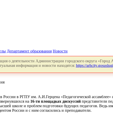
делы
Департамент образования
Новости
ция о деятельности Администрации городского округа «Город А
туальная информация и новости находятся:
https://arhcity.gosuslugi
ния
 в России в РГПУ им. А.И.Герцена «Педагогической ассамблее» с
азвернувшихся на
16-ти площадках дискуссий
представители пе
ысшей школе и проблем подготовки будущих педагогов. Ведь име
дентом России и с ним согласились и преподаватели.