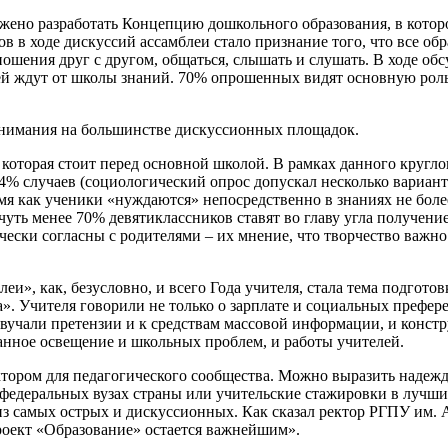
ено разработать Концепцию дошкольного образования, в которой
 в ходе дискуссий ассамблеи стало признание того, что все об
тношения друг с другом, общаться, слышать и слушать. В ходе 
 ждут от школы знаний. 70% опрошенных видят основную роль ш
внимания на большинстве дискуссионных площадок.
, которая стоит перед основной школой. В рамках данного кругл
% случаев (социологический опрос допускал несколько варианто
 как ученики «нуждаются» непосредственно в знаниях не более 
уть менее 70% девятиклассников ставят во главу угла получение
ески согласны с родителями – их мнение, что творчество важно 
и», как, безусловно, и всего Года учителя, стала тема подгот
». Учителя говорили не только о зарплате и социальных префер
 Звучали претензии и к средствам массовой информации, и кон
ванное освещение и школьных проблем, и работы учителей.
ром для педагогического сообщества. Можно выразить надежду, 
в федеральных вузах страны или учительские стажировки в лучш
й из самых острых и дискуссионных. Как сказал ректор РГПУ им.
роект «Образование» остается важнейшим».