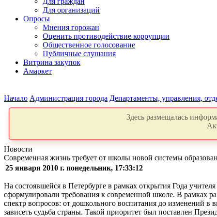
Для граждан
Для организаций
Опросы
Мнения горожан
Оценить противодействие коррупции
Общественное голосование
Публичные слушания
Витрина закупок
Амаркет
Начало
Администрация города
Департаменты, управления, от
Здесь размещалась информа
Ак
Новости
Современная жизнь требует от школы новой системы образова
25 января 2010 г. понедельник, 17:33:12
На состоявшейся в Петербурге в рамках открытия Года учителя
сформулировали требования к современной школе. В рамках р
спектр вопросов: от дошкольного воспитания до изменений в в
зависеть судьба страны. Такой приоритет был поставлен Прези