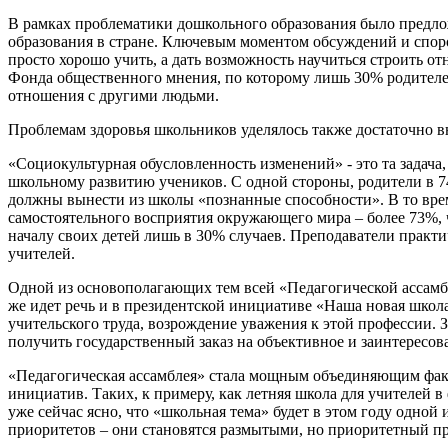
В рамках проблематики дошкольного образования было предлож
образования в стране. Ключевым моментом обсуждений и споров
просто хорошо учить, а дать возможность научиться строить о
Фонда общественного мнения, по которому лишь 30% родителей
отношения с другими людьми.
Проблемам здоровья школьников уделялось также достаточно 
«Социокультурная обусловленность изменений» - это та задача
школьному развитию учеников. С одной стороны, родители в 74
должны вынести из школы «познанные способности». В то время
самостоятельного восприятия окружающего мира – более 73%, ч
началу своих детей лишь в 30% случаев. Преподаватели практич
учителей.
Одной из основополагающих тем всей «Педагогической ассамбле
же идет речь и в президентской инициативе «Наша новая школа
учительского труда, возрождение уважения к этой профессии.
получить государственный заказ на объективное и заинтересо
«Педагогическая ассамблея» стала мощным объединяющим факто
инициатив. Таких, к примеру, как летняя школа для учителей 
уже сейчас ясно, что «школьная тема» будет в этом году одно
приоритетов – они становятся размытыми, но приоритетный п