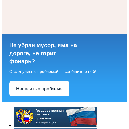
Не убран мусор, яма на
дороге, не горит
фонарь?
Столкнулись с проблемой — сообщите о ней!
Написать о проблеме