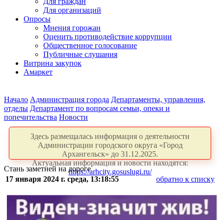
Для граждан
Для организаций
Опросы
Мнения горожан
Оценить противодействие коррупции
Общественное голосование
Публичные слушания
Витрина закупок
Амаркет
Начало
Администрация города
Департаменты, управления,
отделы
Департамент по вопросам семьи, опеки и
попечительства
Новости
Здесь размещалась информация о деятельности
Администрации городского округа «Город
Архангельск» до 31.12.2025.
Актуальная информация и новости находятся:
Стань заметней на дороге
https://arhcity.gosuslugi.ru/
17 января 2024 г. среда, 13:18:55
обратно к списку