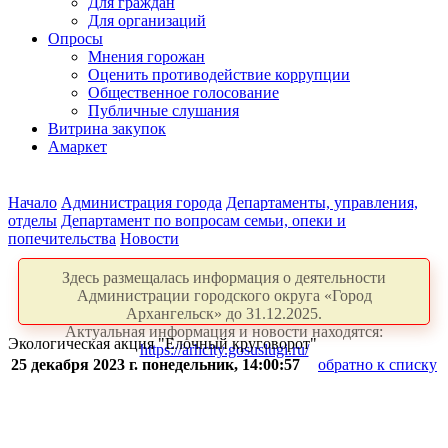
Для граждан
Для организаций
Опросы
Мнения горожан
Оценить противодействие коррупции
Общественное голосование
Публичные слушания
Витрина закупок
Амаркет
Начало
Администрация города
Департаменты, управления,
отделы
Департамент по вопросам семьи, опеки и
попечительства
Новости
Здесь размещалась информация о деятельности
Администрации городского округа «Город
Архангельск» до 31.12.2025.
Актуальная информация и новости находятся:
Экологическая акция "Елочный круговорот"
https://arhcity.gosuslugi.ru/
25 декабря 2023 г. понедельник, 14:00:57
обратно к списку