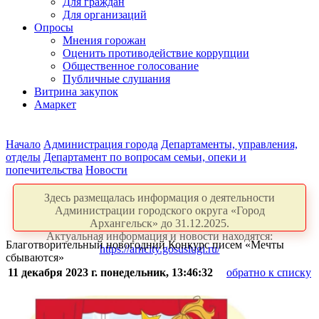
Для граждан
Для организаций
Опросы
Мнения горожан
Оценить противодействие коррупции
Общественное голосование
Публичные слушания
Витрина закупок
Амаркет
Начало
Администрация города
Департаменты, управления,
отделы
Департамент по вопросам семьи, опеки и
попечительства
Новости
Здесь размещалась информация о деятельности
Администрации городского округа «Город
Архангельск» до 31.12.2025.
Актуальная информация и новости находятся:
Благотворительный новогодний Конкурс писем «Мечты
https://arhcity.gosuslugi.ru/
сбываются»
11 декабря 2023 г. понедельник, 13:46:32
обратно к списку