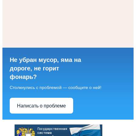
Не убран мусор, яма на
дороге, не горит
фонарь?
Столкнулись с проблемой — сообщите о ней!
Написать о проблеме